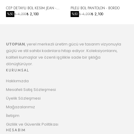
6
CEP DETAYLI BOL KESİM JEAN -
PİLELİ BOL PANTOLON - BORDO
1940.95 TL
Taksit
SİYAH
%
50
₺ 4,200
₺ 2,100
%
50
₺ 4,200
₺ 2,100
7
1987.71 TL
Taksit
UTOPIAN
, yerel merkezli üretim gücü ve tasarım vizyonuyla
8
2036.79 TL
güçlü ve stil sahibi kadınlara hitap ediyor. Koleksiyonlarını,
Taksit
kaliteli kumaşlar ve özenli işçilikle sade bir şıklığa
dönüştürüyor.
9
2088.34 TL
KURUMSAL
Taksit
Hakkımızda
10
2128.76 TL
Mesafeli Satış Sözleşmesi
Taksit
Üyelik Sözleşmesi
11
Mağazalarımız
2185.14 TL
Taksit
İletişim
12
Gizlilik ve Güvenlik Politikası
2229.43 TL
HESABIM
Taksit