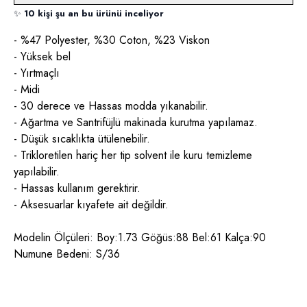
✨
10 kişi şu an bu ürünü inceliyor
- %47 Polyester, %30 Coton, %23 Viskon
- Yüksek bel
- Yırtmaçlı
- Midi
- 30 derece ve Hassas modda yıkanabilir.
- Ağartma ve Santrifüjlü makinada kurutma yapılamaz.
- Düşük sıcaklıkta ütülenebilir.
- Trikloretilen hariç her tip solvent ile kuru temizleme
yapılabilir.
- Hassas kullanım gerektirir.
- Aksesuarlar kıyafete ait değildir.
Modelin Ölçüleri: Boy:1.73 Göğüs:88 Bel:61 Kalça:90
Numune Bedeni: S/36