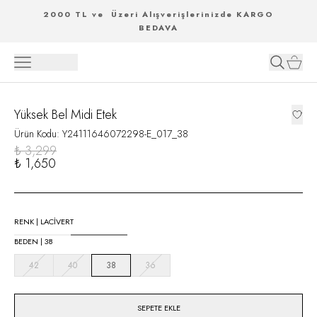
2000 TL ve Üzeri Alışverişlerinizde KARGO
BEDAVA
Yüksek Bel Midi Etek
Ürün Kodu
:
Y24111646072298-E_017_38
₺ 3,299
₺ 1,650
RENK
|
LACİVERT
BEDEN
|
38
42
40
38
36
SEPETE EKLE