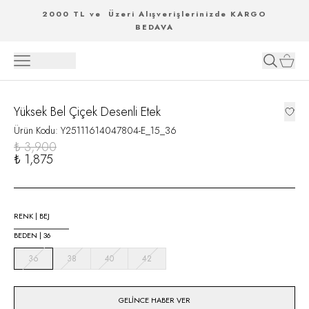
2000 TL ve Üzeri Alışverişlerinizde KARGO
BEDAVA
Yüksek Bel Çiçek Desenli Etek
Ürün Kodu
:
Y25111614047804-E_15_36
₺ 3,900
₺ 1,875
RENK
|
BEJ
BEDEN
|
36
36
38
40
42
GELINCE HABER VER