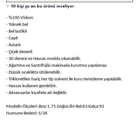
✨
10 kişi şu an bu ürünü inceliyor
- %100 Viskon
- Yüksek bel
- Bel lastikli
- Cepli
- Astarlı
- Çiçek desenli
- 30 derece ve Hassas modda yıkanabilir.
- Ağartma ve Santrifüjlü makinada kurutma yapılamaz.
- Düşük sıcaklıkta ütülenebilir.
- Trikloretilen hariç her tip solvent ile kuru temizleme yapılabilir.
- Hassas kullanım gerektirir.
- Aksesuarlar kıyafete ait değildir.
Modelin Ölçüleri: Boy:1.75 Göğüs:84 Bel:63 Kalça:92
Numune Bedeni: S/36