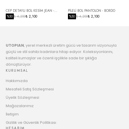
6
CEP DETAYLI BOL KESİM JEAN -
PİLELİ BOL PANTOLON - BORDO
2205.62 TL
Taksit
SİYAH
%
50
₺ 4,200
₺ 2,100
%
50
₺ 4,200
₺ 2,100
7
2258.76 TL
Taksit
UTOPIAN
, yerel merkezli üretim gücü ve tasarım vizyonuyla
8
2314.53 TL
güçlü ve stil sahibi kadınlara hitap ediyor. Koleksiyonlarını,
Taksit
kaliteli kumaşlar ve özenli işçilikle sade bir şıklığa
dönüştürüyor.
9
2373.12 TL
KURUMSAL
Taksit
Hakkımızda
10
2419.04 TL
Mesafeli Satış Sözleşmesi
Taksit
Üyelik Sözleşmesi
11
Mağazalarımız
2483.11 TL
Taksit
İletişim
12
Gizlilik ve Güvenlik Politikası
2533.44 TL
HESABIM