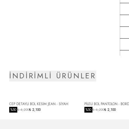
İNDİRİMLİ ÜRÜNLER
CEP DETAYLI BOL KESİM JEAN - SİYAH
PİLELİ BOL PANTOLON - BOR
%
50
₺ 4,200
₺ 2,100
%
50
₺ 4,200
₺ 2,100