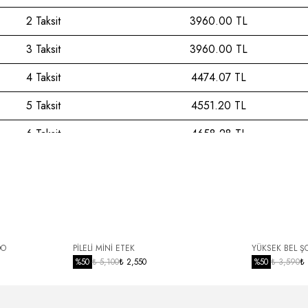
2 Taksit
3960.00 TL
3 Taksit
3960.00 TL
4 Taksit
4474.07 TL
5 Taksit
4551.20 TL
6 Taksit
4658.28 TL
7 Taksit
4770.51 TL
8 Taksit
4888.29 TL
9 Taksit
5012.02 TL
10 Taksit
5109.02 TL
DO
PİLELİ MİNİ ETEK
YÜKSEK BEL Ş
%
50
₺ 5,100
₺ 2,550
%
50
₺ 3,590
₺
11 Taksit
5244.34 TL
12 Taksit
5350.63 TL