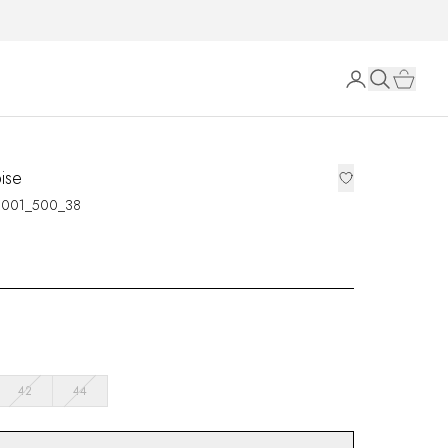
bise
0001_500_38
42
44