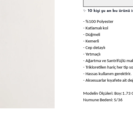
✨
10 kişi şu an bu ürünü i
- %100 Polyester
- Katlamalı kol
- Düğmeli
- Kemerli
- Cep detaylı
- Yırtmaçlı
- Ağartma ve Santrifüjlü m
- Trikloretilen hariç her tip 
- Hassas kullanım gerektirir.
- Aksesuarlar kıyafete ait değ
Modelin Ölçüleri: Boy:1.73 
Numune Bedeni: S/36