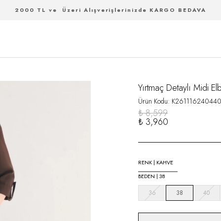
2000 TL ve Üzeri Alışverişlerinizde KARGO BEDAVA
Yırtmaç Detaylı Midi El
Ürün Kodu
:
K26111624044
₺ 8,599
₺ 3,960
RENK
|
KAHVE
BEDEN
|
38
36
38
40