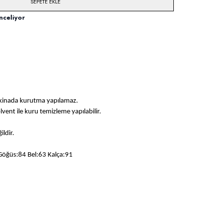
SEPETE EKLE
nceliyor
akinada kurutma yapılamaz.
solvent ile kuru temizleme yapılabilir.
ildir.
Göğüs:84 Bel:63 Kalça:91