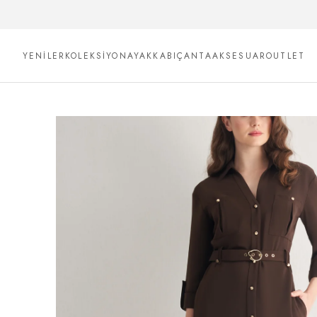
YENİLER
KOLEKSİYON
AYAKKABI
ÇANTA
AKSESUAR
OUTLET