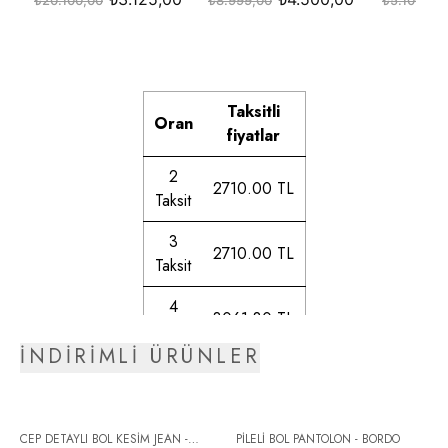
Taksitli
Oran
fiyatlar
2
2710.00 TL
Taksit
3
2710.00 TL
Taksit
4
3061.80 TL
Taksit
İNDİRİMLİ ÜRÜNLER
5
3114.58 TL
Taksit
6
CEP DETAYLI BOL KESİM JEAN -
PİLELİ BOL PANTOLON - BORDO