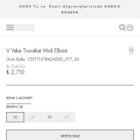
2000 TL ve Üzeri Alışverişlerinizde KARGO
BEDAVA
V Yaka Truvakar Midi Elbise
Ürün Kodu
:
Y25111618424550_017_36
₺ 7,400
₺ 2,710
RENK
|
LACİVERT
BEDEN
|
36
36
38
40
42
SEPETE EKLE