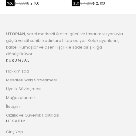
3187.86 TL
Taksit
SİYAH
%
50
₺ 4,200
₺ 2,100
%
50
₺ 4,200
₺ 2,100
7
3264.67 TL
Taksit
UTOPIAN
, yerel merkezli üretim gücü ve tasarım vizyonuyla
8
3345.27 TL
güçlü ve stil sahibi kadınlara hitap ediyor. Koleksiyonlarını,
Taksit
kaliteli kumaşlar ve özenli işçilikle sade bir şıklığa
dönüştürüyor.
9
3429.95 TL
KURUMSAL
Taksit
Hakkımızda
10
3496.32 TL
Mesafeli Satış Sözleşmesi
Taksit
Üyelik Sözleşmesi
11
Mağazalarımız
3588.93 TL
Taksit
İletişim
12
Gizlilik ve Güvenlik Politikası
3661.67 TL
HESABIM
Taksit
Giriş Yap