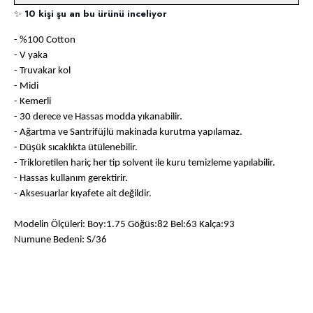
✨
10 kişi şu an bu ürünü inceliyor
- %100 Cotton
- V yaka
- Truvakar kol
- Midi
- Kemerli
- 30 derece ve Hassas modda yıkanabilir.
- Ağartma ve Santrifüjlü makinada kurutma yapılamaz.
- Düşük sıcaklıkta ütülenebilir.
- Trikloretilen hariç her tip solvent ile kuru temizleme yapılabilir.
- Hassas kullanım gerektirir.
- Aksesuarlar kıyafete ait değildir.
Modelin Ölçüleri: Boy:1.75 Göğüs:82 Bel:63 Kalça:93
Numune Bedeni: S/36