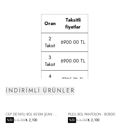
Taksitli
Oran
fiyatlar
2
6900.00 TL
Taksit
3
6900.00 TL
Taksit
4
7795.73 TL
Taksit
İNDİRİMLİ ÜRÜNLER
5
7930.12 TL
Taksit
6
CEP DETAYLI BOL KESİM JEAN -
PİLELİ BOL PANTOLON - BORDO
8116.69 TL
Taksit
SİYAH
%
50
₺ 4,200
₺ 2,100
%
50
₺ 4,200
₺ 2,100