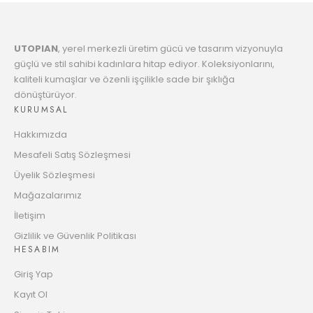
7
8312.25 TL
Taksit
UTOPIAN
, yerel merkezli üretim gücü ve tasarım vizyonuyla
8
8517.47 TL
güçlü ve stil sahibi kadınlara hitap ediyor. Koleksiyonlarını,
Taksit
kaliteli kumaşlar ve özenli işçilikle sade bir şıklığa
dönüştürüyor.
9
8733.07 TL
KURUMSAL
Taksit
Hakkımızda
10
8902.08 TL
Mesafeli Satış Sözleşmesi
Taksit
Üyelik Sözleşmesi
11
Mağazalarımız
9137.86 TL
Taksit
İletişim
12
Gizlilik ve Güvenlik Politikası
9323.06 TL
HESABIM
Taksit
Giriş Yap
Kayıt Ol