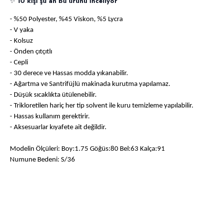
✨
10 kişi şu an bu ürünü inceliyor
- %50 Polyester, %45 Viskon, %5 Lycra
- V yaka
- Kolsuz
- Önden çıtçıtlı
- Cepli
- 30 derece ve Hassas modda yıkanabilir.
- Ağartma ve Santrifüjlü makinada kurutma yapılamaz.
- Düşük sıcaklıkta ütülenebilir.
- Trikloretilen hariç her tip solvent ile kuru temizleme yapılabilir.
- Hassas kullanım gerektirir.
- Aksesuarlar kıyafete ait değildir.
Modelin Ölçüleri: Boy:1.75 Göğüs:80 Bel:63 Kalça:91
Numune Bedeni: S/36