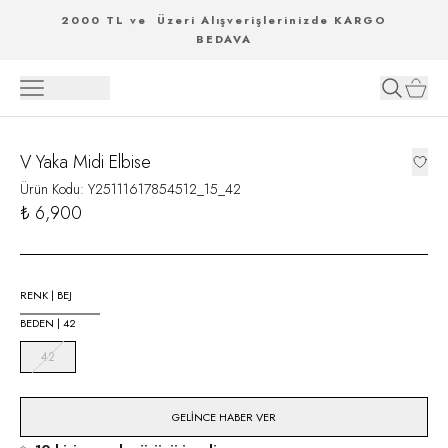
2000 TL ve Üzeri Alışverişlerinizde KARGO
BEDAVA
V Yaka Midi Elbise
Ürün Kodu
:
Y25111617854512_15_42
₺ 6,900
RENK
|
BEJ
BEDEN
|
42
42
GELINCE HABER VER