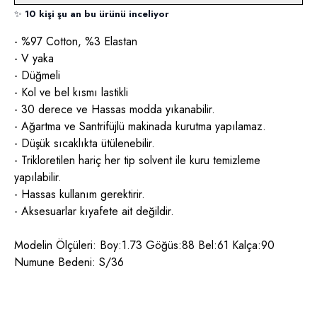
✨
10 kişi şu an bu ürünü inceliyor
- %97 Cotton, %3 Elastan
- V yaka
- Düğmeli
- Kol ve bel kısmı lastikli
- 30 derece ve Hassas modda yıkanabilir.
- Ağartma ve Santrifüjlü makinada kurutma yapılamaz.
- Düşük sıcaklıkta ütülenebilir.
- Trikloretilen hariç her tip solvent ile kuru temizleme
yapılabilir.
- Hassas kullanım gerektirir.
- Aksesuarlar kıyafete ait değildir.
Modelin Ölçüleri: Boy:1.73 Göğüs:88 Bel:61 Kalça:90
Numune Bedeni: S/36