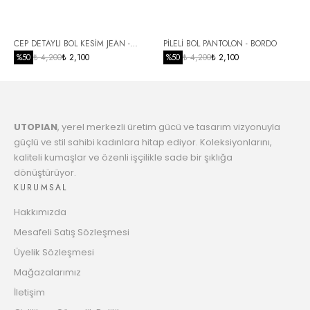
5166.07 TL
Taksit
6
CEP DETAYLI BOL KESİM JEAN -
PİLELİ BOL PANTOLON - BORDO
5287.61 TL
Taksit
SİYAH
%
50
₺ 4,200
₺ 2,100
%
50
₺ 4,200
₺ 2,100
7
5415.01 TL
Taksit
UTOPIAN
, yerel merkezli üretim gücü ve tasarım vizyonuyla
8
5548.70 TL
güçlü ve stil sahibi kadınlara hitap ediyor. Koleksiyonlarını,
Taksit
kaliteli kumaşlar ve özenli işçilikle sade bir şıklığa
dönüştürüyor.
9
5689.15 TL
KURUMSAL
Taksit
Hakkımızda
10
5799.25 TL
Mesafeli Satış Sözleşmesi
Taksit
Üyelik Sözleşmesi
11
Mağazalarımız
5952.85 TL
Taksit
İletişim