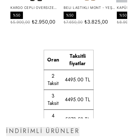
Taksitli
Oran
fiyatlar
2
4495.00 TL
Taksit
3
4495.00 TL
Taksit
4
5078.52 TL
Taksit
İNDİRİMLİ ÜRÜNLER
5