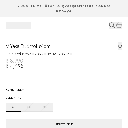
2000 TL ve Üzeri Alışverişlerinizde KARGO
BEDAVA
V Yaka Düğmeli Mont
Ürün Kodu
:
Y240239200606_789_40
₺ 8,990
₺ 4,495
RENK
|
KREM
BEDEN
|
40
40
38
36
SEPETE EKLE