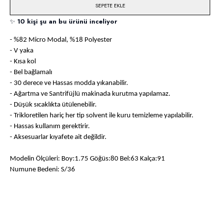
SEPETE EKLE
✨
10 kişi şu an bu ürünü inceliyor
- %82 Micro Modal, %18 Polyester
- V yaka
- Kısa kol
- Bel bağlamalı
- 30 derece ve Hassas modda yıkanabilir.
- Ağartma ve Santrifüjlü makinada kurutma yapılamaz.
- Düşük sıcaklıkta ütülenebilir.
- Trikloretilen hariç her tip solvent ile kuru temizleme yapılabilir.
- Hassas kullanım gerektirir.
- Aksesuarlar kıyafete ait değildir.
Modelin Ölçüleri: Boy:1.75 Göğüs:80 Bel:63 Kalça:91
Numune Bedeni: S/36