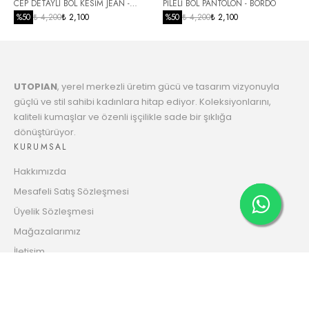
6
CEP DETAYLI BOL KESİM JEAN -
PİLELİ BOL PANTOLON - BORDO
2352.66 TL
Taksit
SİYAH
%
50
₺ 4,200
₺ 2,100
%
50
₺ 4,200
₺ 2,100
7
2409.35 TL
Taksit
UTOPIAN
, yerel merkezli üretim gücü ve tasarım vizyonuyla
8
2468.83 TL
güçlü ve stil sahibi kadınlara hitap ediyor. Koleksiyonlarını,
Taksit
kaliteli kumaşlar ve özenli işçilikle sade bir şıklığa
dönüştürüyor.
9
2531.33 TL
KURUMSAL
Taksit
Hakkımızda
10
2580.31 TL
Mesafeli Satış Sözleşmesi
Taksit
Üyelik Sözleşmesi
11
Mağazalarımız
2648.66 TL
Taksit
İletişim
12
Gizlilik ve Güvenlik Politikası
2702.34 TL
HESABIM
Taksit