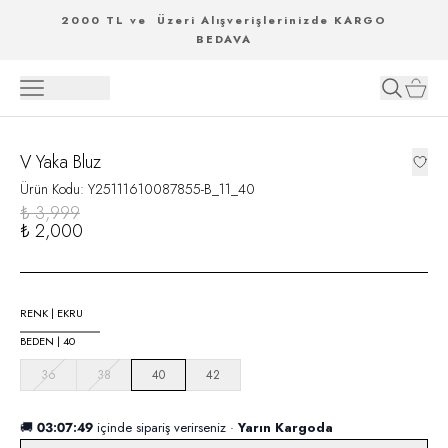
2000 TL ve Üzeri Alışverişlerinizde KARGO
BEDAVA
V Yaka Bluz
Ürün Kodu
:
Y25111610087855-B_11_40
₺ 3,999
₺ 2,000
RENK
|
EKRU
BEDEN
|
40
36
38
40
42
🚚
03:07:49
içinde sipariş verirseniz ·
Yarın Kargoda