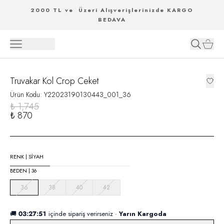
2000 TL ve Üzeri Alışverişlerinizde KARGO
BEDAVA
Truvakar Kol Crop Ceket
Ürün Kodu
:
Y22023190130443_001_36
₺ 1,745
₺ 870
RENK
|
SIYAH
BEDEN
|
36
36
38
40
42
🚚
03:27:50
içinde sipariş verirseniz ·
Yarın Kargoda