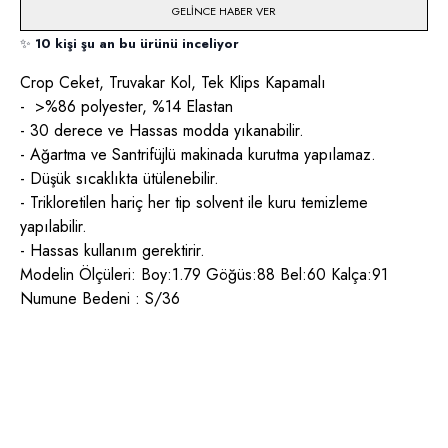
GELINCE HABER VER
✨
10 kişi şu an bu ürünü inceliyor
Crop Ceket, Truvakar Kol, Tek Klips Kapamalı
- >%86 polyester, %14 Elastan
- 30 derece ve Hassas modda yıkanabilir.
- Ağartma ve Santrifüjlü makinada kurutma yapılamaz.
- Düşük sıcaklıkta ütülenebilir.
- Trikloretilen hariç her tip solvent ile kuru temizleme
yapılabilir.
- Hassas kullanım gerektirir.
Modelin Ölçüleri: Boy:1.79 Göğüs:88 Bel:60 Kalça:91
Numune Bedeni : S/36