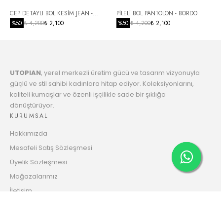
6
CEP DETAYLI BOL KESİM JEAN -
PİLELİ BOL PANTOLON - BORDO
1023.41 TL
Taksit
SİYAH
%
50
₺ 4,200
₺ 2,100
%
50
₺ 4,200
₺ 2,100
7
1048.07 TL
Taksit
UTOPIAN
, yerel merkezli üretim gücü ve tasarım vizyonuyla
8
1073.94 TL
güçlü ve stil sahibi kadınlara hitap ediyor. Koleksiyonlarını,
Taksit
kaliteli kumaşlar ve özenli işçilikle sade bir şıklığa
dönüştürüyor.
9
1101.13 TL
KURUMSAL
Taksit
Hakkımızda
10
1122.44 TL
Mesafeli Satış Sözleşmesi
Taksit
Üyelik Sözleşmesi
11
Mağazalarımız
1152.17 TL
Taksit
İletişim
12
Gizlilik ve Güvenlik Politikası
1175.52 TL
HESABIM
Taksit