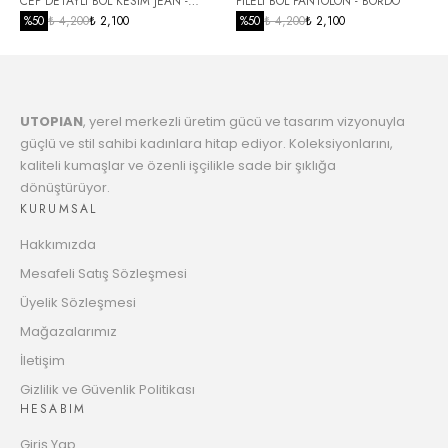
CEP DETAYLI BOL KESİM JEAN -
PİLELİ BOL PANTOLON - BORDO
7646.16 TL
Taksit
SİYAH
%
50
₺ 4,200
₺ 2,100
%
50
₺ 4,200
₺ 2,100
7
7830.38 TL
Taksit
UTOPIAN
, yerel merkezli üretim gücü ve tasarım vizyonuyla
8
8023.70 TL
güçlü ve stil sahibi kadınlara hitap ediyor. Koleksiyonlarını,
Taksit
kaliteli kumaşlar ve özenli işçilikle sade bir şıklığa
dönüştürüyor.
9
8226.81 TL
KURUMSAL
Taksit
Hakkımızda
10
8386.01 TL
Mesafeli Satış Sözleşmesi
Taksit
Üyelik Sözleşmesi
11
Mağazalarımız
8608.13 TL
Taksit
İletişim
12
Gizlilik ve Güvenlik Politikası
8782.60 TL
HESABIM
Taksit
Giriş Yap