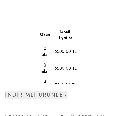
Taksitli
Oran
fiyatlar
2
6500.00 TL
Taksit
3
6500.00 TL
Taksit
4
7343.80 TL
Taksit
İNDİRİMLİ ÜRÜNLER
5
7470.41 TL
Taksit
6