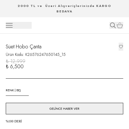
2000 TL ve Üzeri Alışverişlerinizde KARGO
BEDAVA
Süet Hobo Çanta
Ürün Kodu
:
K26576247650145_15
₺ 12,999
₺ 6,500
RENK
|
BEJ
GELINCE HABER VER
%100 DER
İ