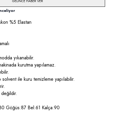
GELINCE HABER VER
nceliyor
skon %5 Elastan
amalı
odda yıkanabilir.
 makinada kurutma yapılamaz.
ilir.
ip solvent ile kuru temizleme yapılabilir.
ir.
 değildir.
.80 Göğüs:87 Bel:61 Kalça:90