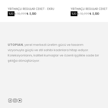
YIRTMAÇLI REGULAR CEKET - EKRU
YIRTMAÇLI REGULAR CEKET 
%
50
₺ 10,999
₺ 5,500
%
50
₺ 10,999
₺ 5,500
UTOPIAN
, yerel merkezli üretim gücü ve tasarım
vizyonuyla güçlü ve stil sahibi kadınlara hitap ediyor.
Koleksiyonlarını, kaliteli kumaşlar ve özenli işçilikle sade bir
şıklığa dönüştürüyor.