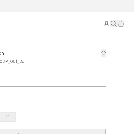
on
08-P_001_36
38