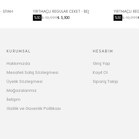
10 Taksit
1883.63 TL
- SİYAH
YIRTMAÇLI REGULAR CEKET - BEJ
YIRTMAÇLI RE
%
50
₺ 10,999
₺ 5,500
%
50
₺ 10,999
11 Taksit
1933.52 TL
12 Taksit
1972.71 TL
KURUMSAL
HESABIM
Hakkımızda
Giriş Yap
Mesafeli Satış Sözleşmesi
Kayıt Ol
Üyelik Sözleşmesi
Sipariş Takip
Mağazalarımız
İletişim
Gizlilik ve Güvenlik Politikası