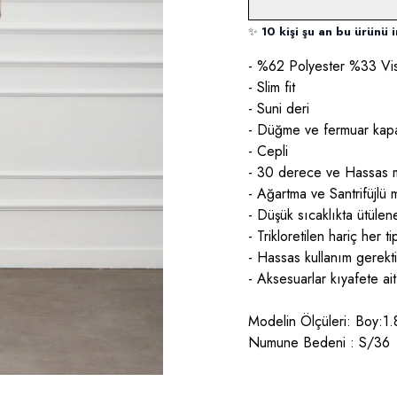
✨
10 kişi şu an bu ürünü i
- %62 Polyester %33 Vi
- Slim fit
- Suni deri
- Düğme ve fermuar kap
- Cepli
- 30 derece ve Hassas m
- Ağartma ve Santrifüjlü
- Düşük sıcaklıkta ütüleneb
- Trikloretilen hariç her t
- Hassas kullanım gerektir
- Aksesuarlar kıyafete ait
Modelin Ölçüleri: Boy:1
Numune Bedeni : S/36