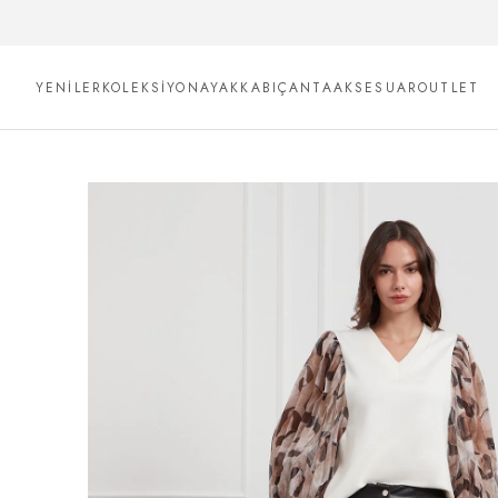
YENİLER
KOLEKSİYON
AYAKKABI
ÇANTA
AKSESUAR
OUTLET