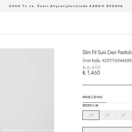
2000 TL ve Üzeri Alışverişlerinizde KARGO BEDAVA
Slim Fit Suni Deri Pantol
Ürün Kodu
:
K231116544688
₺ 6,495
₺ 1,460
RENK
|
SIYAH
BEDEN
|
36
36
42
40