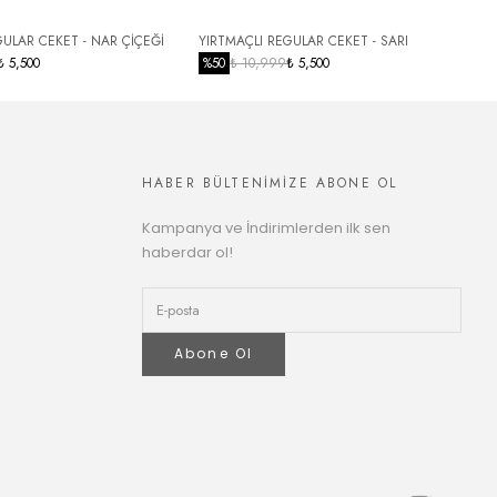
GULAR CEKET - NAR ÇİÇEĞİ
YIRTMAÇLI REGULAR CEKET - SARI
O
₺ 5,500
%
50
₺ 10,999
₺ 5,500
HABER BÜLTENİMİZE ABONE OL
Kampanya ve İndirimlerden ilk sen
haberdar ol!
Abone Ol