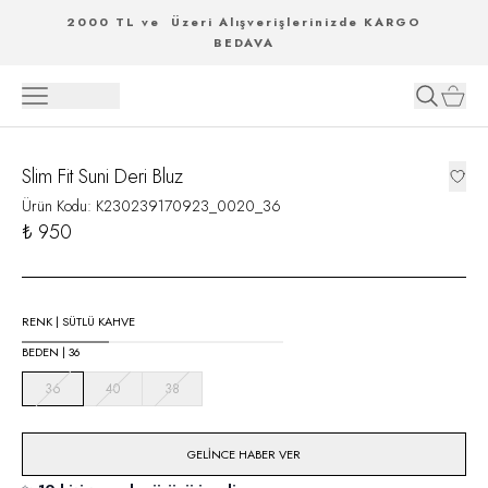
2000 TL ve Üzeri Alışverişlerinizde KARGO
BEDAVA
Slim Fit Suni Deri Bluz
Ürün Kodu
:
K230239170923_0020_36
₺ 950
RENK
|
SÜTLÜ KAHVE
BEDEN
|
36
36
40
38
GELINCE HABER VER