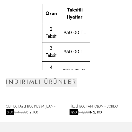
Taksitli
Oran
fiyatlar
2
950.00 TL
Taksit
3
950.00 TL
Taksit
4
1073.33 TL
Taksit
İNDİRİMLİ ÜRÜNLER
5
1091.83 TL
Taksit
6
CEP DETAYLI BOL KESİM JEAN -
PİLELİ BOL PANTOLON - BORDO
1117.52 TL
Taksit
SİYAH
%
50
₺ 4,200
₺ 2,100
%
50
₺ 4,200
₺ 2,100
7
1144.44 TL
Taksit