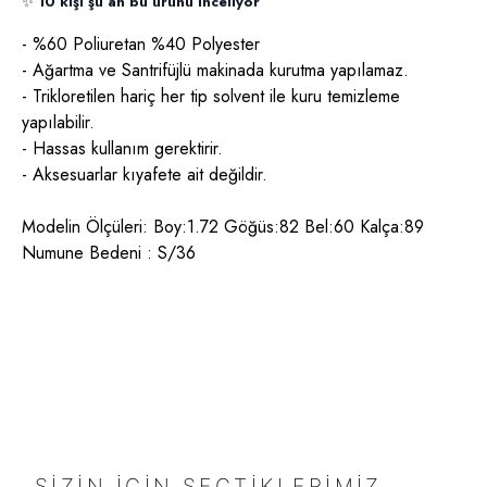
✨
10 kişi şu an bu ürünü inceliyor
- %
60 Poliuretan %40
Polyester
- Ağartma ve Santrifüjlü makinada kurutma yapılamaz.
- Trikloretilen hariç her tip solvent ile kuru temizleme
yapılabilir.
- Hassas kullanım gerektirir.
- Aksesuarlar kıyafete ait değildir.
Modelin Ölçüleri: Boy:1.72 Göğüs:82 Bel:60 Kalça:89
Numune Bedeni : S/36