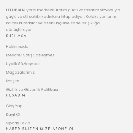
UTOPIAN
, yerel merkezli üretim gücü ve tasarım vizyonuyla
8
1172.69 TL
güçlü ve stil sahibi kadınlara hitap ediyor. Koleksiyonlarını,
Taksit
kaliteli kumaşlar ve özenli işçilikle sade bir şıklığa
dönüştürüyor.
9
1202.38 TL
KURUMSAL
Taksit
Hakkımızda
10
1225.65 TL
Mesafeli Satış Sözleşmesi
Taksit
Üyelik Sözleşmesi
11
Mağazalarımız
1258.11 TL
Taksit
İletişim
12
Gizlilik ve Güvenlik Politikası
1283.61 TL
HESABIM
Taksit
Giriş Yap
Kayıt Ol
Sipariş Takip
HABER BÜLTENİMİZE ABONE OL