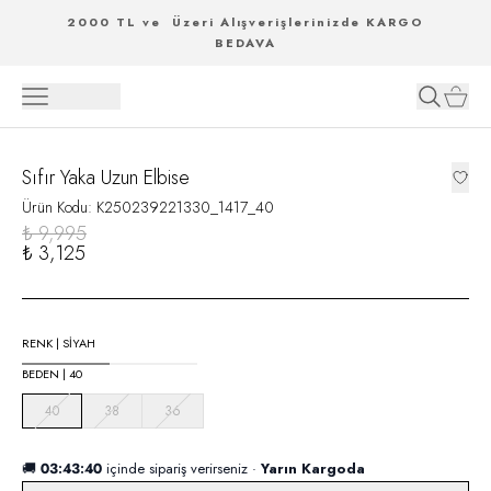
2000 TL ve Üzeri Alışverişlerinizde KARGO
BEDAVA
Sıfır Yaka Uzun Elbise
Ürün Kodu
:
K250239221330_1417_40
₺ 9,995
₺ 3,125
RENK
|
SİYAH
BEDEN
|
40
40
38
36
🚚
03:43:39
içinde sipariş verirseniz ·
Yarın Kargoda