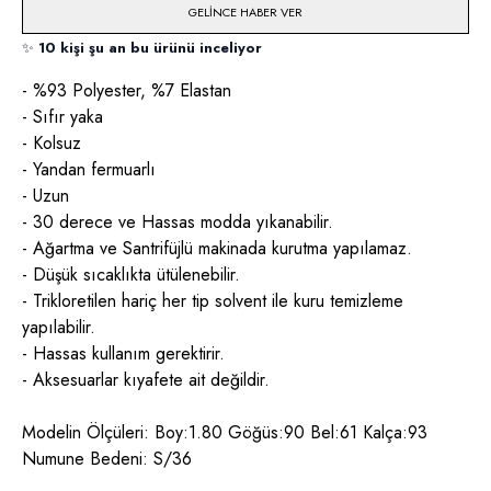
GELINCE HABER VER
✨
10 kişi şu an bu ürünü inceliyor
- %93 Polyester, %7 Elastan
- Sıfır yaka
- Kolsuz
- Yandan fermuarlı
- Uzun
- 30 derece ve Hassas modda yıkanabilir.
- Ağartma ve Santrifüjlü makinada kurutma yapılamaz.
- Düşük sıcaklıkta ütülenebilir.
- Trikloretilen hariç her tip solvent ile kuru temizleme
yapılabilir.
- Hassas kullanım gerektirir.
- Aksesuarlar kıyafete ait değildir.
Modelin Ölçüleri: Boy:1.80 Göğüs:90 Bel:61 Kalça:93
Numune Bedeni: S/36