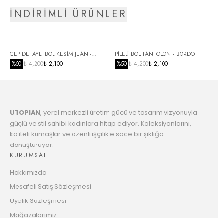
Taksit
İNDİRİMLİ ÜRÜNLER
5
3591.54 TL
Taksit
6
CEP DETAYLI BOL KESİM JEAN -
PİLELİ BOL PANTOLON - BORDO
3676.04 TL
Taksit
SİYAH
%
50
₺ 4,200
₺ 2,100
%
50
₺ 4,200
₺ 2,100
7
3764.61 TL
Taksit
UTOPIAN
, yerel merkezli üretim gücü ve tasarım vizyonuyla
8
3857.55 TL
güçlü ve stil sahibi kadınlara hitap ediyor. Koleksiyonlarını,
Taksit
kaliteli kumaşlar ve özenli işçilikle sade bir şıklığa
dönüştürüyor.
9
3955.20 TL
KURUMSAL
Taksit
Hakkımızda
10
4031.74 TL
Mesafeli Satış Sözleşmesi
Taksit
Üyelik Sözleşmesi
11
Mağazalarımız
4138.52 TL