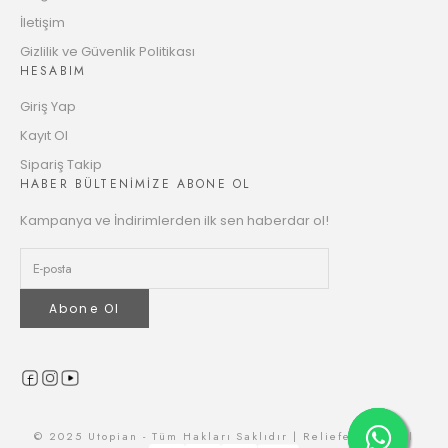
Taksit
İletişim
12
Gizlilik ve Güvenlik Politikası
4222.40 TL
HESABIM
Taksit
Giriş Yap
Kayıt Ol
Sipariş Takip
HABER BÜLTENİMİZE ABONE OL
Kampanya ve İndirimlerden ilk sen haberdar ol!
Abone Ol
© 2025 Utopian - Tüm Hakları Saklıdır | Reliefers Digital