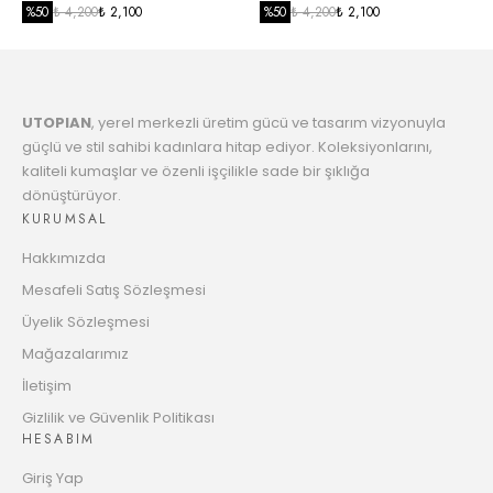
1035.17 TL
Taksit
SİYAH
%
50
₺ 4,200
₺ 2,100
%
50
₺ 4,200
₺ 2,100
7
1060.11 TL
Taksit
UTOPIAN
, yerel merkezli üretim gücü ve tasarım vizyonuyla
8
1086.29 TL
güçlü ve stil sahibi kadınlara hitap ediyor. Koleksiyonlarını,
Taksit
kaliteli kumaşlar ve özenli işçilikle sade bir şıklığa
dönüştürüyor.
9
1113.78 TL
KURUMSAL
Taksit
Hakkımızda
10
1135.34 TL
Mesafeli Satış Sözleşmesi
Taksit
Üyelik Sözleşmesi
11
Mağazalarımız
1165.41 TL
Taksit
İletişim
12
Gizlilik ve Güvenlik Politikası
1189.03 TL
HESABIM
Taksit
Giriş Yap