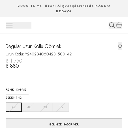
2000 TL ve Üzeri Alışverişlerinizde KARGO
BEDAVA
Regular Uzun Kollu Gömlek
Ürün Kodu
:
Y240234060423_500_42
₺ 1,750
₺ 880
RENK
|
KAHVE
BEDEN
|
42
42
40
38
36
GELINCE HABER VER