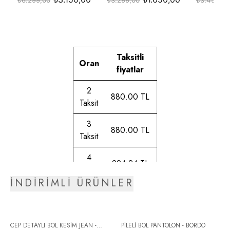
Taksitli
Oran
fiyatlar
2
880.00 TL
Taksit
3
880.00 TL
Taksit
4
994.24 TL
Taksit
İNDİRİMLİ ÜRÜNLER
5
1011.38 TL
Taksit
6
CEP DETAYLI BOL KESİM JEAN -
PİLELİ BOL PANTOLON - BORDO