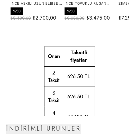
Taksitli
Oran
fiyatlar
2
626.50 TL
Taksit
3
626.50 TL
Taksit
4
707.83 TL
Taksit
İNDİRİMLİ ÜRÜNLER
5
720.03 TL