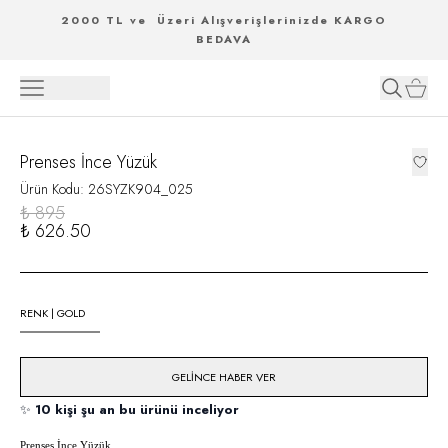
2000 TL ve Üzeri Alışverişlerinizde KARGO
BEDAVA
Prenses İnce Yüzük
Ürün Kodu
:
26SYZK904_025
₺ 895
₺ 626.50
RENK
|
GOLD
GELINCE HABER VER
✨
10 kişi şu an bu ürünü inceliyor
Prenses
İnce Y
üzük