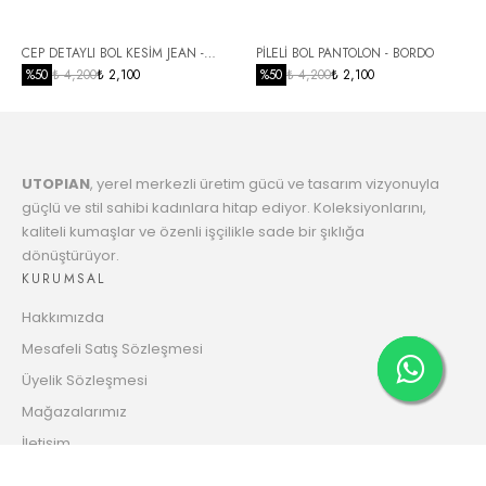
Taksit
6
CEP DETAYLI BOL KESİM JEAN -
PİLELİ BOL PANTOLON - BORDO
736.97 TL
Taksit
SİYAH
%
50
₺ 4,200
₺ 2,100
%
50
₺ 4,200
₺ 2,100
7
754.73 TL
Taksit
UTOPIAN
, yerel merkezli üretim gücü ve tasarım vizyonuyla
8
773.36 TL
güçlü ve stil sahibi kadınlara hitap ediyor. Koleksiyonlarını,
Taksit
kaliteli kumaşlar ve özenli işçilikle sade bir şıklığa
dönüştürüyor.
9
792.94 TL
KURUMSAL
Taksit
Hakkımızda
10
808.28 TL
Mesafeli Satış Sözleşmesi
Taksit
Üyelik Sözleşmesi
11
Mağazalarımız
829.69 TL
Taksit
İletişim
12
Gizlilik ve Güvenlik Politikası