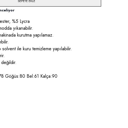
SEPETE EKLE
nceliyor
ester, %5 Lycra
odda yıkanabilir.
 makinada kurutma yapılamaz.
ilir.
ip solvent ile kuru temizleme yapılabilir.
ir.
 değildir.
.78 Göğüs:80 Bel:61 Kalça:90