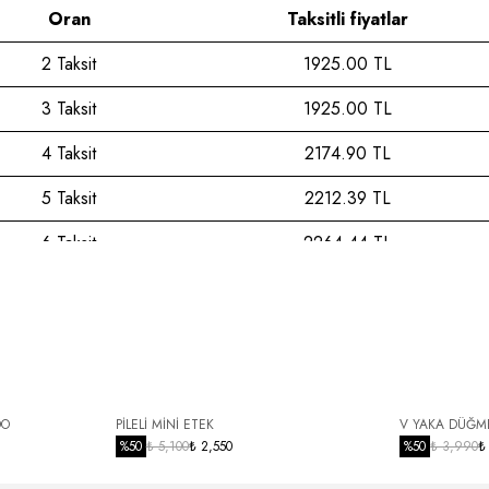
Oran
Taksitli fiyatlar
2 Taksit
1925.00 TL
3 Taksit
1925.00 TL
4 Taksit
2174.90 TL
5 Taksit
2212.39 TL
6 Taksit
2264.44 TL
7 Taksit
2319.00 TL
8 Taksit
2376.25 TL
9 Taksit
2436.40 TL
10 Taksit
2483.55 TL
DO
PİLELİ MİNİ ETEK
V YAKA DÜĞME
%
50
₺ 5,100
₺ 2,550
%
50
₺ 3,990
₺
11 Taksit
2549.33 TL