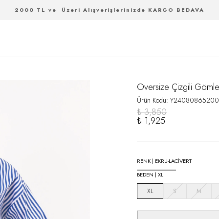
2000 TL ve Üzeri Alışverişlerinizde KARGO BEDAVA
Oversize Çizgili Göml
Ürün Kodu
:
Y24080865200
₺ 3,850
₺ 1,925
RENK
|
EKRU-LACİVERT
BEDEN
|
XL
XL
S
M