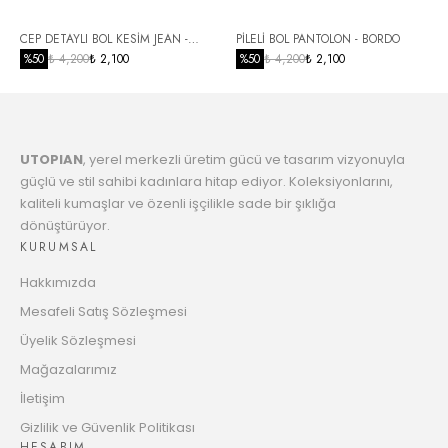
6
CEP DETAYLI BOL KESİM JEAN -
PİLELİ BOL PANTOLON - BORDO
1764.50 TL
Taksit
SİYAH
%
50
₺ 4,200
₺ 2,100
%
50
₺ 4,200
₺ 2,100
7
1807.01 TL
Taksit
UTOPIAN
, yerel merkezli üretim gücü ve tasarım vizyonuyla
8
1851.62 TL
güçlü ve stil sahibi kadınlara hitap ediyor. Koleksiyonlarını,
Taksit
kaliteli kumaşlar ve özenli işçilikle sade bir şıklığa
dönüştürüyor.
9
1898.49 TL
KURUMSAL
Taksit
Hakkımızda
10
1935.23 TL
Mesafeli Satış Sözleşmesi
Taksit
Üyelik Sözleşmesi
11
Mağazalarımız
1986.49 TL
Taksit
İletişim
12
Gizlilik ve Güvenlik Politikası
2026.75 TL
HESABIM