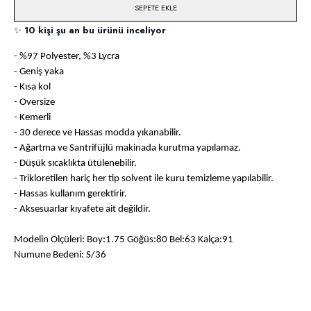
SEPETE EKLE
✨
10 kişi şu an bu ürünü inceliyor
- %97 Polyester, %3 Lycra
- Geniş yaka
- Kısa kol
- Oversize
- Kemerli
- 30 derece ve Hassas modda yıkanabilir.
- Ağartma ve Santrifüjlü makinada kurutma yapılamaz.
- Düşük sıcaklıkta ütülenebilir.
- Trikloretilen hariç her tip solvent ile kuru temizleme yapılabilir.
- Hassas kullanım gerektirir.
- Aksesuarlar kıyafete ait değildir.
Modelin Ölçüleri: Boy:1.75 Göğüs:80 Bel:63 Kalça:91
Numune Bedeni: S/36