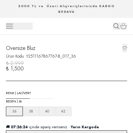
2000 TL ve Üzeri Alışverişlerinizde KARGO
BEDAVA
Oversize Bluz
Ürün Kodu
:
Y2511167867767-B_017_36
₺ 2,999
₺ 1,500
RENK
|
LACİVERT
BEDEN
|
36
36
38
40
42
🚚
07:26:24
içinde sipariş verirseniz ·
Yarın Kargoda