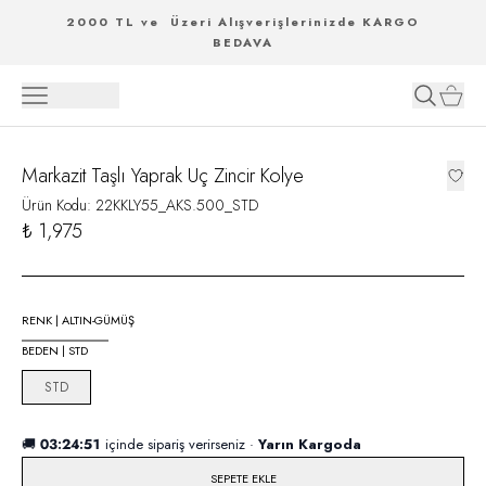
2000 TL ve Üzeri Alışverişlerinizde KARGO
BEDAVA
Markazit Taşlı Yaprak Uç Zincir Kolye
Ürün Kodu
:
22KKLY55_AKS.500_STD
₺ 1,975
RENK
|
ALTIN-GÜMÜŞ
BEDEN
|
STD
STD
🚚
03:24:51
içinde sipariş verirseniz ·
Yarın Kargoda
SEPETE EKLE