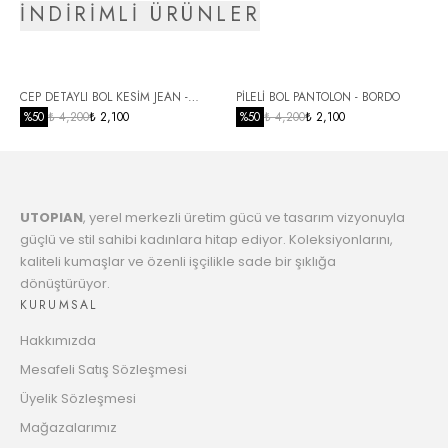
İNDİRİMLİ ÜRÜNLER
5
2269.85 TL
Taksit
6
CEP DETAYLI BOL KESİM JEAN -
PİLELİ BOL PANTOLON - BORDO
2323.26 TL
Taksit
SİYAH
%
50
₺ 4,200
₺ 2,100
%
50
₺ 4,200
₺ 2,100
7
2379.23 TL
Taksit
UTOPIAN
, yerel merkezli üretim gücü ve tasarım vizyonuyla
8
2437.97 TL
güçlü ve stil sahibi kadınlara hitap ediyor. Koleksiyonlarını,
Taksit
kaliteli kumaşlar ve özenli işçilikle sade bir şıklığa
dönüştürüyor.
9
2499.68 TL
KURUMSAL
Taksit
Hakkımızda
10
2548.06 TL
Mesafeli Satış Sözleşmesi
Taksit
Üyelik Sözleşmesi
11
Mağazalarımız
2615.55 TL
Taksit