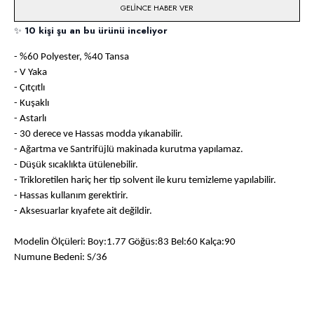
GELINCE HABER VER
✨
10 kişi şu an bu ürünü inceliyor
- %60 Polyester, %40 Tansa
- V Yaka
- Çıtçıtlı
- Kuşaklı
- Astarlı
- 30 derece ve Hassas modda yıkanabilir.
- Ağartma ve Santrifüjlü makinada kurutma yapılamaz.
- Düşük sıcaklıkta ütülenebilir.
- Trikloretilen hariç her tip solvent ile kuru temizleme yapılabilir.
- Hassas kullanım gerektirir.
- Aksesuarlar kıyafete ait değildir.
Modelin Ölçüleri: Boy:1.77 Göğüs:83 Bel:60 Kalça:90
Numune Bedeni: S/36