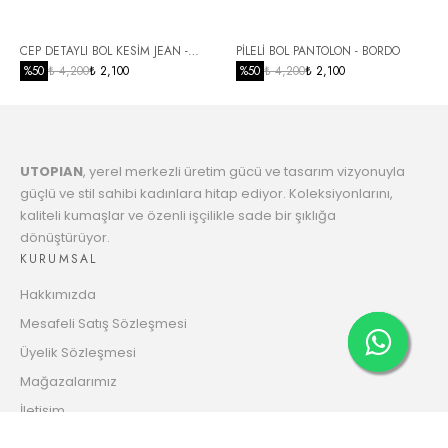
Taksit
TL
6
22056.23
CEP DETAYLI BOL KESİM JEAN -
PİLELİ BOL PANTOLON - BORDO
Taksit
TL
SİYAH
%
50
₺ 4,200
₺ 2,100
%
50
₺ 4,200
₺ 2,100
7
22587.64
Taksit
TL
UTOPIAN
, yerel merkezli üretim gücü ve tasarım vizyonuyla
8
23145.29
güçlü ve stil sahibi kadınlara hitap ediyor. Koleksiyonlarını,
Taksit
TL
kaliteli kumaşlar ve özenli işçilikle sade bir şıklığa
dönüştürüyor.
9
23731.17 TL
KURUMSAL
Taksit
Hakkımızda
10
24190.43
Mesafeli Satış Sözleşmesi
Taksit
TL
Üyelik Sözleşmesi
11
Mağazalarımız
24831.15 TL
Taksit
İletişim
12
25334.41
Gizlilik ve Güvenlik Politikası