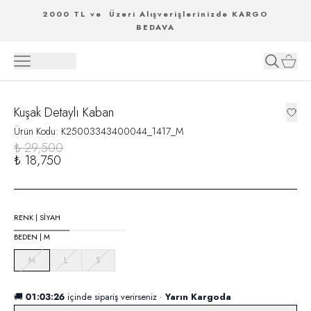
2000 TL ve Üzeri Alışverişlerinizde KARGO
BEDAVA
Kuşak Detaylı Kaban
Ürün Kodu
:
K25003343400044_1417_M
₺ 29,500
₺ 18,750
RENK
|
SİYAH
BEDEN
|
M
M
L
S
🚚
01:03:26
içinde sipariş verirseniz ·
Yarın Kargoda