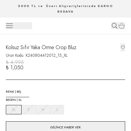
2000 TL ve Üzeri Alışverişlerinizde KARGO
BEDAVA
Kolsuz Sıfır Yaka Örme Crop Bluz
Ürün Kodu
:
K240804412012_15_XL
₺ 4,995
₺ 1,050
RENK
|
BEJ
BEDEN
|
XL
XL
S
M
L
GELINCE HABER VER