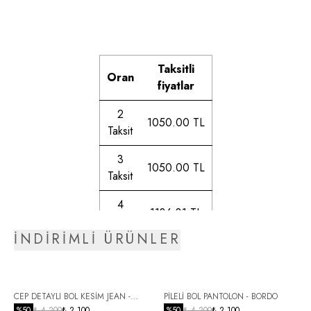
Taksitli
Oran
fiyatlar
2
1050.00 TL
Taksit
3
1050.00 TL
Taksit
4
1186.31 TL
Taksit
İNDİRİMLİ ÜRÜNLER
5
1206.76 TL
Taksit
6
CEP DETAYLI BOL KESİM JEAN -
PİLELİ BOL PANTOLON - BORDO
1235.15 TL
SİYAH
%
50
₺ 4,200
₺ 2,100
%
50
₺ 4,200
₺ 2,100