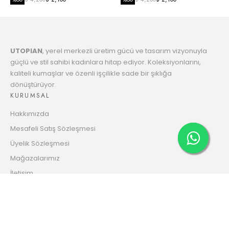
Taksit
7
1264.91 TL
Taksit
UTOPIAN
, yerel merkezli üretim gücü ve tasarım vizyonuyla
8
1296.14 TL
güçlü ve stil sahibi kadınlara hitap ediyor. Koleksiyonlarını,
Taksit
kaliteli kumaşlar ve özenli işçilikle sade bir şıklığa
dönüştürüyor.
9
1328.95 TL
KURUMSAL
Taksit
Hakkımızda
10
1354.66 TL
Mesafeli Satış Sözleşmesi
Taksit
Üyelik Sözleşmesi
11
Mağazalarımız
1390.54 TL
Taksit
İletişim
12
Gizlilik ve Güvenlik Politikası
1418.73 TL
HESABIM
Taksit
Giriş Yap