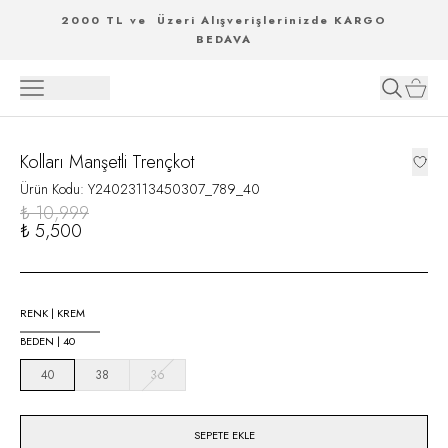
2000 TL ve Üzeri Alışverişlerinizde KARGO
BEDAVA
Kolları Manşetli Trençkot
Ürün Kodu
:
Y24023113450307_789_40
₺ 10,999
₺ 5,500
RENK
|
KREM
BEDEN
|
40
40
38
36
SEPETE EKLE