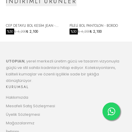
İNDİRİMLİ ÜRÜNLER
5
6321.11 TL
Taksit
6
CEP DETAYLI BOL KESİM JEAN -
PİLELİ BOL PANTOLON - BORDO
6469.83 TL
Taksit
SİYAH
%
50
₺ 4,200
₺ 2,100
%
50
₺ 4,200
₺ 2,100
7
6625.71 TL
Taksit
UTOPIAN
, yerel merkezli üretim gücü ve tasarım vizyonuyla
8
6789.29 TL
güçlü ve stil sahibi kadınlara hitap ediyor. Koleksiyonlarını,
Taksit
kaliteli kumaşlar ve özenli işçilikle sade bir şıklığa
dönüştürüyor.
9
6961.14 TL
KURUMSAL
Taksit
Hakkımızda
10
7095.86 TL
Mesafeli Satış Sözleşmesi
Taksit
Üyelik Sözleşmesi
11
Mağazalarımız
7283.80 TL
Taksit
İletişim