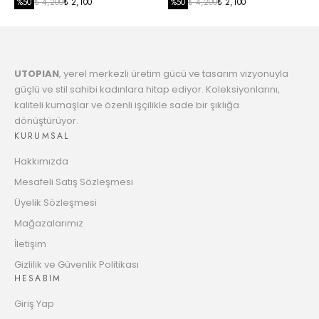
Taksit
TL
SİYAH
%
50
₺ 4,200
₺ 2,100
%
50
₺ 4,200
₺ 2,100
7
24876.52
Taksit
TL
UTOPIAN
, yerel merkezli üretim gücü ve tasarım vizyonuyla
8
25490.68
güçlü ve stil sahibi kadınlara hitap ediyor. Koleksiyonlarını,
Taksit
TL
kaliteli kumaşlar ve özenli işçilikle sade bir şıklığa
dönüştürüyor.
9
26135.93
KURUMSAL
Taksit
TL
Hakkımızda
10
26641.72
Mesafeli Satış Sözleşmesi
Taksit
TL
Üyelik Sözleşmesi
11
Mağazalarımız
27347.37 TL
Taksit
İletişim
12
27901.63
Gizlilik ve Güvenlik Politikası
HESABIM
Taksit
TL
Giriş Yap