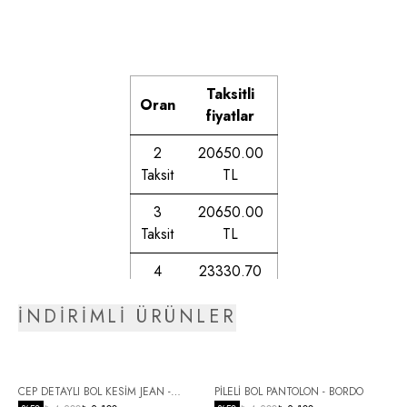
Taksitli
Oran
fiyatlar
2
20650.00
Taksit
TL
3
20650.00
Taksit
TL
4
23330.70
Taksit
TL
İNDİRİMLİ ÜRÜNLER
5
23732.90
Taksit
TL
6
24291.26
CEP DETAYLI BOL KESİM JEAN -
PİLELİ BOL PANTOLON - BORDO