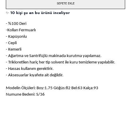
SEPETE EKLE
✨
10 kişi şu an bu ürünü inceliyor
- %100 Deri
-Kolları Fermuarlı
- Kapüşonlu
- Cepli
- Kemerli
- Ağartma ve Santrifüjlü makinada kurutma yapılamaz.
- Trikloretilen hariç her tip solvent ile kuru temizleme yapılabilir.
- Hassas kullanım gerektirir.
- Aksesuarlar kıyafete ait değildir.
Modelin Ölçüleri: Boy:1.75 Göğüs:82 Bel:63 Kalça:93
Numune Bedeni: S/36