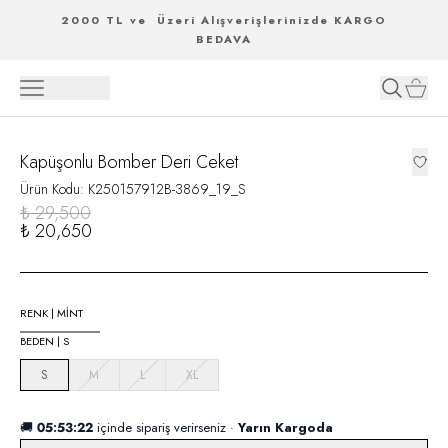
2000 TL ve Üzeri Alışverişlerinizde KARGO
BEDAVA
Kapüşonlu Bomber Deri Ceket
Ürün Kodu
:
K250157912B-3869_19_S
₺ 29,500
₺ 20,650
RENK
|
MİNT
BEDEN
|
S
S
M
L
XL
🚚
05:53:21
içinde sipariş verirseniz ·
Yarın Kargoda