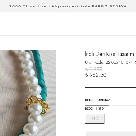
2000 TL ve Üzeri Alışverişlerinizde KARGO BEDAVA
İncili Deri Kısa Tasarım
Ürün Kodu
:
22KKLY40_074_
₺ 1,375
₺ 962.50
RENK
|
TURKUAZ
BEDEN
|
STD
STD