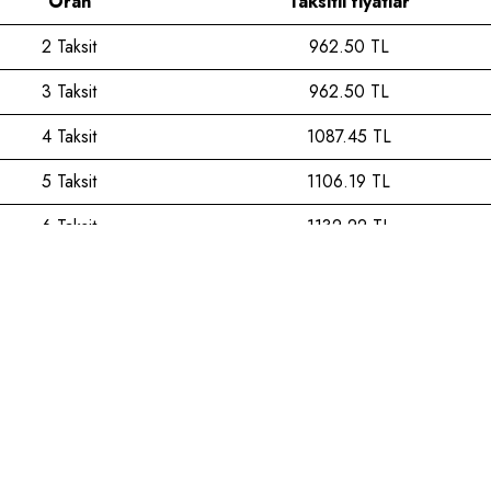
Oran
Taksitli fiyatlar
2 Taksit
962.50 TL
3 Taksit
962.50 TL
4 Taksit
1087.45 TL
5 Taksit
1106.19 TL
6 Taksit
1132.22 TL
7 Taksit
1159.50 TL
8 Taksit
1188.12 TL
9 Taksit
1218.20 TL
10 Taksit
1241.78 TL
DO
PİLELİ MİNİ ETEK
YÜKSEK BEL Ş
%
50
₺ 5,100
₺ 2,550
%
50
₺ 3,590
₺
11 Taksit
1274.67 TL