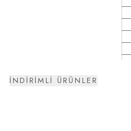
İNDİRİMLİ ÜRÜNLER
CEP DETAYLI BOL KESİM JEAN - SİYAH
PİLELİ BOL PANTOLON - BOR
%
50
₺ 4,200
₺ 2,100
%
50
₺ 4,200
₺ 2,100