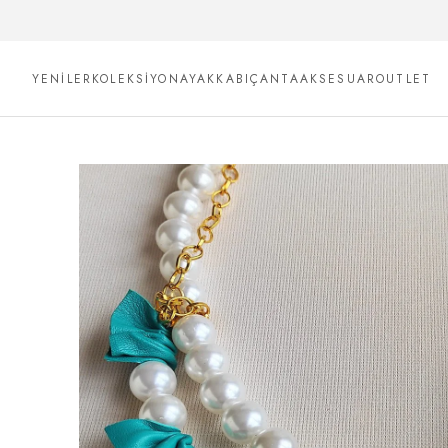
YENİLER
KOLEKSİYON
AYAKKABI
ÇANTA
AKSESUAR
OUTLET