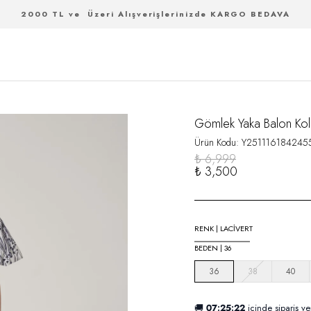
2000 TL ve Üzeri Alışverişlerinizde KARGO BEDAVA
Gömlek Yaka Balon Kol
Ürün Kodu
:
Y251116184245
₺ 6,999
₺ 3,500
RENK
|
LACİVERT
BEDEN
|
36
36
38
40
🚚
07:25:21
içinde sipariş ve