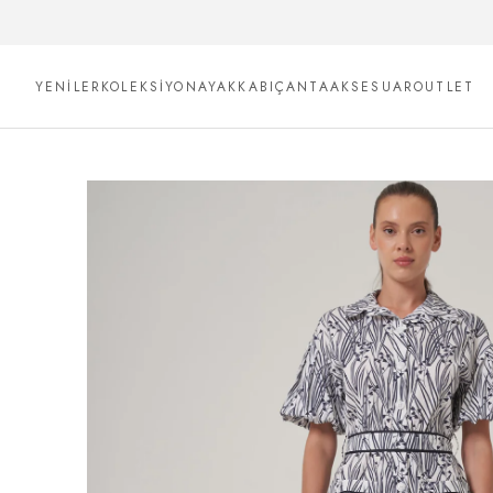
YENİLER
KOLEKSİYON
AYAKKABI
ÇANTA
AKSESUAR
OUTLET