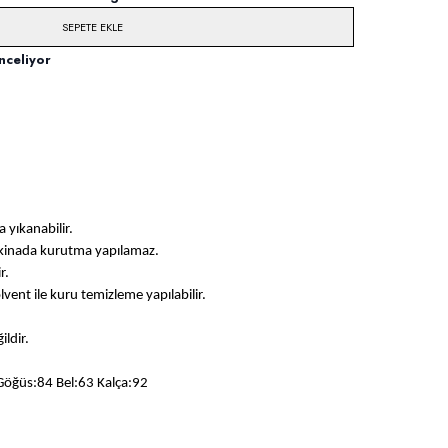
SEPETE EKLE
nceliyor
 yıkanabilir.
akinada kurutma yapılamaz.
r.
solvent ile kuru temizleme yapılabilir.
ildir.
Göğüs:84 Bel:63 Kalça:92