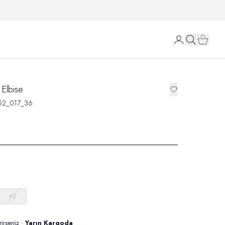
 Elbise
52_017_36
42
rirseniz ·
Yarın Kargoda