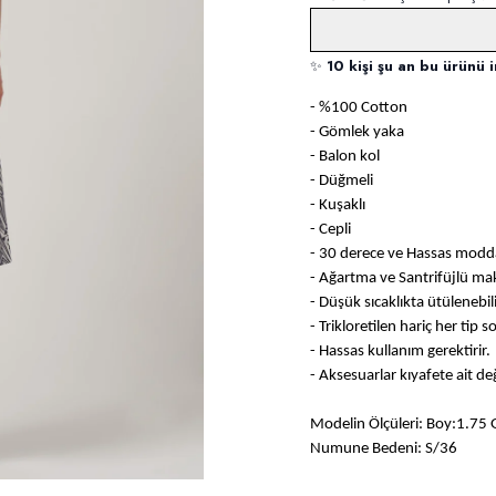
✨
10 kişi şu an bu ürünü i
- %100 Cotton
- Gömlek yaka
- Balon kol
- Düğmeli
- Kuşaklı
- Cepli
- 30 derece ve Hassas modda
- Ağartma ve Santrifüjlü m
- Düşük sıcaklıkta ütülenebili
- Trikloretilen hariç her tip 
- Hassas kullanım gerektirir.
- Aksesuarlar kıyafete ait değ
Modelin Ölçüleri: Boy:1.75 
Numune Bedeni: S/36