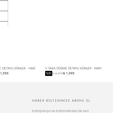
 DETAYLI GÖMLEK - HAKİ
V YAKA DÜĞME DETAYLI GÖMLEK - MAVİ
Y
 1,995
%
50
₺ 3,990
₺ 1,995
HABER BÜLTENİMİZE ABONE OL
Kampanya ve İndirimlerden ilk sen