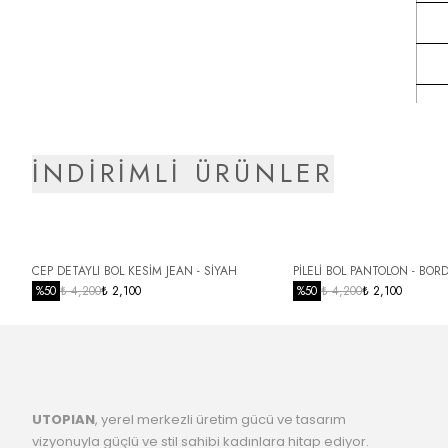
İNDİRİMLİ ÜRÜNLER
CEP DETAYLI BOL KESİM JEAN - SİYAH
PİLELİ BOL PANTOLON - BOR
%
50
₺ 4,200
₺ 2,100
%
50
₺ 4,200
₺ 2,100
UTOPIAN
, yerel merkezli üretim gücü ve tasarım
vizyonuyla güçlü ve stil sahibi kadınlara hitap ediyor.