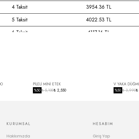
4 Taksit
3954.36 TL
5 Taksit
4022.53 TL
6 Taksit
4117.16 TL
7 Taksit
4216.36 TL
8 Taksit
4320.45 TL
9 Taksit
4429.82 TL
10 Taksit
4515.55 TL
DO
PİLELİ MİNİ ETEK
V YAKA DÜĞME
%
50
₺ 5,100
₺ 2,550
%
50
₺ 3,990
₺
11 Taksit
4635.15 TL
12 Taksit
4729.09 TL
KURUMSAL
HESABIM
Hakkımızda
Giriş Yap