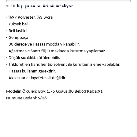
✨
10 kişi şu an bu ürünü inceliyor
- %97 Polyester, %3 Lycra
- Yüksek bel
- Beli lastikli
- Geniş paça
- 30 derece ve Hassas modda yıkanabilir.
- Ağartma ve Santrifüjlü makinada kurutma yapılamaz.
- Düşük sıcaklıkta ütülenebilir.
- Trikloretilen hariç her tip solvent ile kuru temizleme yapılabilir.
- Hassas kullanım gerektirir.
- Aksesuarlar kıyafete ait değildir.
Modelin Ölçüleri: Boy:1.75 Göğüs:80 Bel:63 Kalça:91
Numune Bedeni: S/36