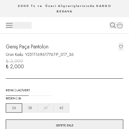
2000 TL ve Üzeri Alışverişlerinizde KARGO
BEDAVA
Geniş Paça Pantolon
Ürün Kodu
:
Y2511169617767-P_017_36
₺ 3,999
₺ 2,000
RENK
|
LACİVERT
BEDEN
|
36
36
38
40
42
SEPETE EKLE