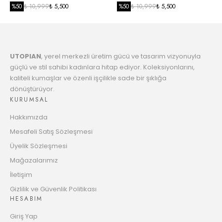
2352.66 TL
Taksit
EKRU
%
50
₺ 10,999
₺ 5,500
SİYAH
%
50
₺ 10,999
₺ 5,500
7
2409.35 TL
Taksit
UTOPIAN
, yerel merkezli üretim gücü ve tasarım vizyonuyla
8
2468.83 TL
güçlü ve stil sahibi kadınlara hitap ediyor. Koleksiyonlarını,
Taksit
kaliteli kumaşlar ve özenli işçilikle sade bir şıklığa
dönüştürüyor.
9
2531.33 TL
KURUMSAL
Taksit
Hakkımızda
10
2580.31 TL
Mesafeli Satış Sözleşmesi
Taksit
Üyelik Sözleşmesi
11
Mağazalarımız
2648.66 TL
Taksit
İletişim
12
Gizlilik ve Güvenlik Politikası
2702.34 TL
HESABIM
Taksit
Giriş Yap