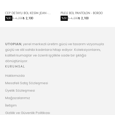
Taksit
6
CEP DETAYLI BOL KESİM JEAN -
PİLELİ BOL PANTOLON - BORDO
7814.37 TL
Taksit
SİYAH
%
50
₺ 4,200
₺ 2,100
%
50
₺ 4,200
₺ 2,100
7
8002.65 TL
Taksit
UTOPIAN
, yerel merkezli üretim gücü ve tasarım vizyonuyla
8
8200.22 TL
güçlü ve stil sahibi kadınlara hitap ediyor. Koleksiyonlarını,
Taksit
kaliteli kumaşlar ve özenli işçilikle sade bir şıklığa
dönüştürüyor.
9
8407.80 TL
KURUMSAL
Taksit
Hakkımızda
10
8570.51 TL
Mesafeli Satış Sözleşmesi
Taksit
Üyelik Sözleşmesi
11
Mağazalarımız
8797.51 TL
Taksit
İletişim
12
Gizlilik ve Güvenlik Politikası