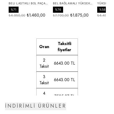
Taksitli
Oran
fiyatlar
2
6643.00 TL
Taksit
3
6643.00 TL
Taksit
4
7505.37 TL
Taksit
İNDİRİMLİ ÜRÜNLER
5
7634.75 TL