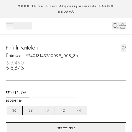
2000 TL ve Üzeri Alışverişlerinizde KARGO
BEDAVA
Fırfırlı Pantolon
Ürün Kodu
:
Y24018143250099_008_36
₺ 9,490
₺ 6,643
RENK
|
FUŞYA
BEDEN
|
36
36
38
40
42
44
SEPETE EKLE