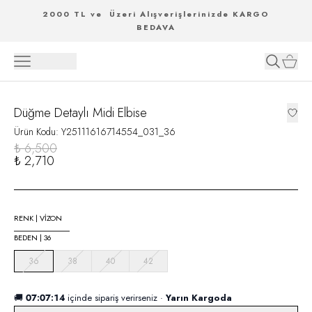
2000 TL ve Üzeri Alışverişlerinizde KARGO
BEDAVA
Düğme Detaylı Midi Elbise
Ürün Kodu
:
Y25111616714554_031_36
₺ 6,500
₺ 2,710
RENK
|
VİZON
BEDEN
|
36
36
38
40
42
🚚
07:07:13
içinde sipariş verirseniz ·
Yarın Kargoda