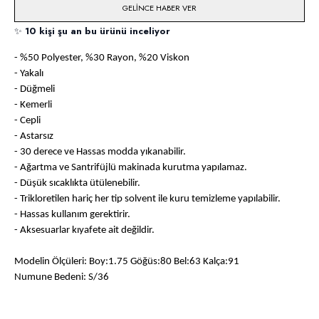
GELINCE HABER VER
✨
10 kişi şu an bu ürünü inceliyor
- %50 Polyester, %30 Rayon, %20 Viskon
- Yakalı
- Düğmeli
- Kemerli
- Cepli
- Astarsız
- 30 derece ve Hassas modda yıkanabilir.
- Ağartma ve Santrifüjlü makinada kurutma yapılamaz.
- Düşük sıcaklıkta ütülenebilir.
- Trikloretilen hariç her tip solvent ile kuru temizleme yapılabilir.
- Hassas kullanım gerektirir.
- Aksesuarlar kıyafete ait değildir.
Modelin Ölçüleri: Boy:1.75 Göğüs:80 Bel:63 Kalça:91
Numune Bedeni: S/36