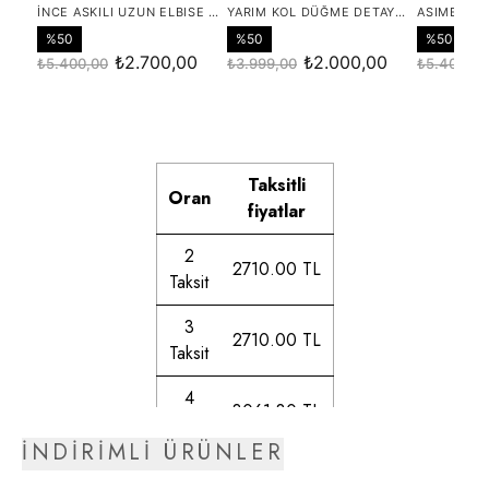
Taksitli
Oran
fiyatlar
2
2710.00 TL
Taksit
3
2710.00 TL
Taksit
4
3061.80 TL
Taksit
İNDİRİMLİ ÜRÜNLER
5
3114.58 TL