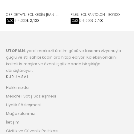
Taksit
6
CEP DETAYLI BOL KESİM JEAN -
PİLELİ BOL PANTOLON - BORDO
3187.86 TL
Taksit
SİYAH
%
50
₺ 4,200
₺ 2,100
%
50
₺ 4,200
₺ 2,100
7
3264.67 TL
Taksit
UTOPIAN
, yerel merkezli üretim gücü ve tasarım vizyonuyla
8
3345.27 TL
güçlü ve stil sahibi kadınlara hitap ediyor. Koleksiyonlarını,
Taksit
kaliteli kumaşlar ve özenli işçilikle sade bir şıklığa
dönüştürüyor.
9
3429.95 TL
KURUMSAL
Taksit
Hakkımızda
10
3496.32 TL
Mesafeli Satış Sözleşmesi
Taksit
Üyelik Sözleşmesi
11
Mağazalarımız
3588.93 TL
Taksit
İletişim
12
Gizlilik ve Güvenlik Politikası