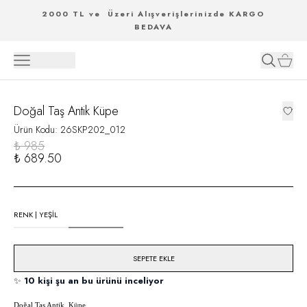
2000 TL ve Üzeri Alışverişlerinizde KARGO
BEDAVA
Doğal Taş Antik Küpe
Ürün Kodu
:
26SKP202_012
₺ 985
₺ 689.50
RENK
|
YEŞİL
SEPETE EKLE
✨
10 kişi şu an bu ürünü inceliyor
Do
ğal Taş Antik Küpe