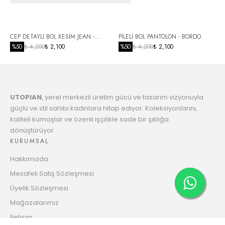
5
792.44 TL
Taksit
6
CEP DETAYLI BOL KESİM JEAN -
PİLELİ BOL PANTOLON - BORDO
811.08 TL
Taksit
SİYAH
%
50
₺ 4,200
₺ 2,100
%
50
₺ 4,200
₺ 2,100
7
830.62 TL
Taksit
UTOPIAN
, yerel merkezli üretim gücü ve tasarım vizyonuyla
8
851.13 TL
güçlü ve stil sahibi kadınlara hitap ediyor. Koleksiyonlarını,
Taksit
kaliteli kumaşlar ve özenli işçilikle sade bir şıklığa
dönüştürüyor.
9
872.67 TL
KURUMSAL
Taksit
Hakkımızda
10
889.56 TL
Mesafeli Satış Sözleşmesi
Taksit
Üyelik Sözleşmesi
11
Mağazalarımız
913.12 TL
Taksit
İletişim