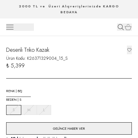
2000 TL ve Üzeri Alışverişlerinizde KARGO
BEDAVA
Desenli Triko Kazak
Ürün Kodu
:
K26371329004_15_S
₺ 5,399
RENK
|
BEJ
BEDEN
|
S
S
M
L
GELINCE HABER VER