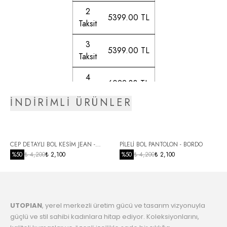
2
5399.00 TL
Taksit
3
5399.00 TL
Taksit
4
6099.88 TL
Taksit
İNDİRİMLİ ÜRÜNLER
5
6205.03 TL
Taksit
6
CEP DETAYLI BOL KESİM JEAN -
PİLELİ BOL PANTOLON - BORDO
6351.02 TL
Taksit
SİYAH
%
50
₺ 4,200
₺ 2,100
%
50
₺ 4,200
₺ 2,100
7
6504.04 TL
Taksit
UTOPIAN
, yerel merkezli üretim gücü ve tasarım vizyonuyla
8
6664.61 TL
güçlü ve stil sahibi kadınlara hitap ediyor. Koleksiyonlarını,
Taksit