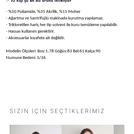
✨
10 kişi şu an bu ürünü inceliyor
- %50 Poliamide, %35 Akrilik, %15 Moher
- Ağartma ve Santrifüjlü makinada kurutma yapılamaz.
- Trikloretilen hariç her tip solvent ile kuru temizleme yapılabilir.
- Hassas kullanım gerektirir.
- Aksesuarlar kıyafete ait değildir.
Modelin Ölçüleri: Boy:1.78 Göğüs:83 Bel:61 Kalça:90
Numune Bedeni: S/36