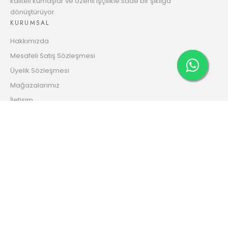
kaliteli kumaşlar ve özenli işçilikle sade bir şıklığa
dönüştürüyor.
9
6833.31 TL
KURUMSAL
Taksit
Hakkımızda
10
6965.55 TL
Mesafeli Satış Sözleşmesi
Taksit
Üyelik Sözleşmesi
11
Mağazalarımız
7150.05 TL
Taksit
İletişim
12
Gizlilik ve Güvenlik Politikası
7294.96 TL
HESABIM
Taksit
Giriş Yap
Kayıt Ol
Sipariş Takip
HABER BÜLTENİMİZE ABONE OL
Kampanya ve İndirimlerden ilk sen haberdar ol!