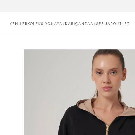
YENİLER
KOLEKSİYON
AYAKKABI
ÇANTA
AKSESUAR
OUTLET