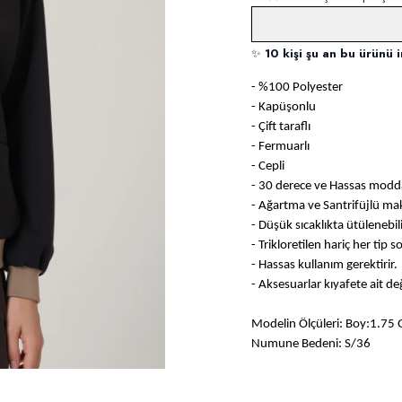
✨
10 kişi şu an bu ürünü i
- %100 Polyester
- Kapüşonlu
- Çift taraflı
- Fermuarlı
- Cepli
- 30 derece ve Hassas modda
- Ağartma ve Santrifüjlü m
- Düşük sıcaklıkta ütülenebili
- Trikloretilen hariç her tip 
- Hassas kullanım gerektirir.
- Aksesuarlar kıyafete ait değ
Modelin Ölçüleri: Boy:1.75 
Numune Bedeni: S/36