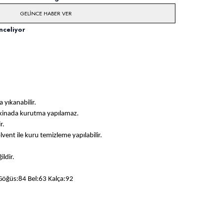
GELINCE HABER VER
nceliyor
 yıkanabilir.
akinada kurutma yapılamaz.
r.
solvent ile kuru temizleme yapılabilir.
ildir.
Göğüs:84 Bel:63 Kalça:92