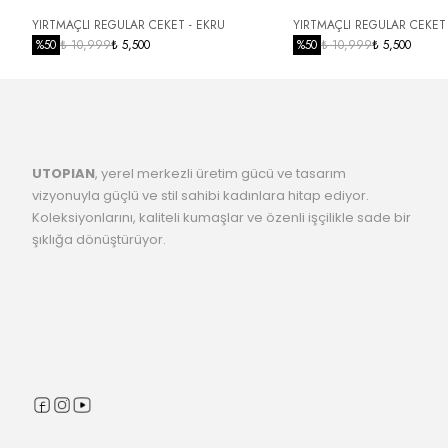
YIRTMAÇLI REGULAR CEKET - EKRU
YIRTMAÇLI REGULAR CEKET 
%
50
₺ 10,999
₺ 5,500
%
50
₺ 10,999
₺ 5,500
UTOPIAN
, yerel merkezli üretim gücü ve tasarım
vizyonuyla güçlü ve stil sahibi kadınlara hitap ediyor.
Koleksiyonlarını, kaliteli kumaşlar ve özenli işçilikle sade bir
şıklığa dönüştürüyor.