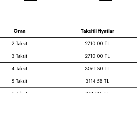
Oran
Taksitli fiyatlar
2 Taksit
2710.00 TL
3 Taksit
2710.00 TL
4 Taksit
3061.80 TL
5 Taksit
3114.58 TL
6 Taksit
3187.86 TL
7 Taksit
3264.67 TL
8 Taksit
3345.27 TL
9 Taksit
3429.95 TL