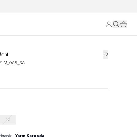
Mont
21-M_069_36
42
rirseniz ·
Yarın Kargoda