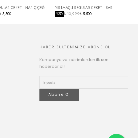
GULAR CEKET - NAR ÇİÇEĞİ
YIRTMAÇLI REGULAR CEKET - SARI
O
₺ 5,500
%
50
₺ 10,999
₺ 5,500
L
HABER BÜLTENİMİZE ABONE OL
Kampanya ve İndirimlerden ilk sen
haberdar ol!
Abone Ol