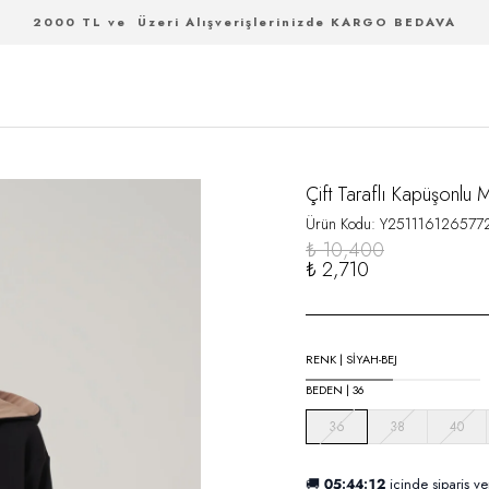
2000 TL ve Üzeri Alışverişlerinizde KARGO BEDAVA
Çift Taraflı Kapüşonlu 
Ürün Kodu
:
Y251116126577
₺ 10,400
₺ 2,710
RENK
|
SİYAH-BEJ
BEDEN
|
36
36
38
40
🚚
05:44:11
içinde sipariş ve