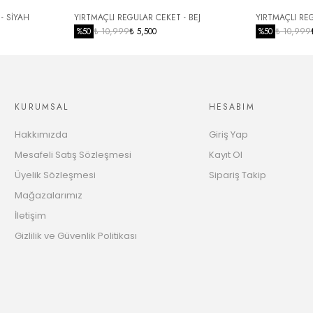
10 Taksit
3496.32 TL
- SİYAH
YIRTMAÇLI REGULAR CEKET - BEJ
YIRTMAÇLI RE
%
50
₺ 10,999
₺ 5,500
%
50
₺ 10,999
11 Taksit
3588.93 TL
12 Taksit
3661.67 TL
KURUMSAL
HESABIM
Hakkımızda
Giriş Yap
Mesafeli Satış Sözleşmesi
Kayıt Ol
Üyelik Sözleşmesi
Sipariş Takip
Mağazalarımız
İletişim
Gizlilik ve Güvenlik Politikası