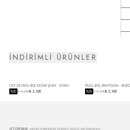
İNDİRİMLİ ÜRÜNLER
CEP DETAYLI BOL KESİM JEAN - SİYAH
PİLELİ BOL PANTOLON - BOR
%
50
₺ 4,200
₺ 2,100
%
50
₺ 4,200
₺ 2,100
UTOPIAN
, yerel merkezli üretim gücü ve tasarım