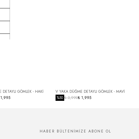
 DETAYLI GÖMLEK - HAKİ
V YAKA DÜĞME DETAYLI GÖMLEK - MAVİ
Y
 1,995
%
50
₺ 3,990
₺ 1,995
HABER BÜLTENİMİZE ABONE OL