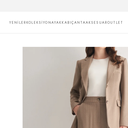
YENİLER
KOLEKSİYON
AYAKKABI
ÇANTA
AKSESUAR
OUTLET