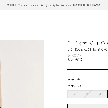
2000 TL ve Üzeri Alışverişlerinizde KARGO BEDAVA
Çift Düğmeli Çizgili Cek
Ürün Kodu
:
K261116191670
₺ 7,599
₺ 3,960
RENK
|
VİZON
BEDEN
|
42
36
38
40