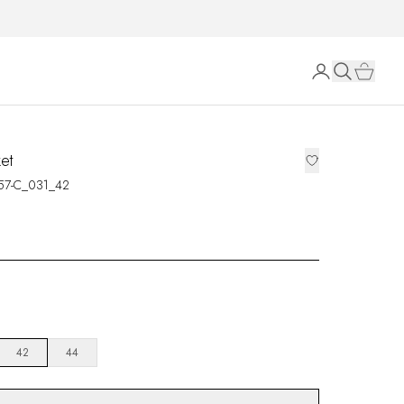
et
57-C_031_42
42
44