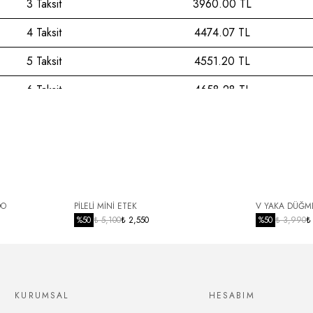
3 Taksit
3960.00 TL
4 Taksit
4474.07 TL
5 Taksit
4551.20 TL
6 Taksit
4658.28 TL
7 Taksit
4770.51 TL
8 Taksit
4888.29 TL
9 Taksit
5012.02 TL
10 Taksit
5109.02 TL
DO
PİLELİ MİNİ ETEK
V YAKA DÜĞME
%
50
₺ 5,100
₺ 2,550
%
50
₺ 3,990
₺
11 Taksit
5244.34 TL
12 Taksit
5350.63 TL
KURUMSAL
HESABIM