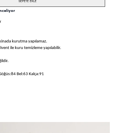
SEPETE EKLE
nceliyor
r
akinada kurutma yapılamaz.
solvent ile kuru temizleme yapılabilir.
ildir.
Göğüs:84 Bel:63 Kalça:91