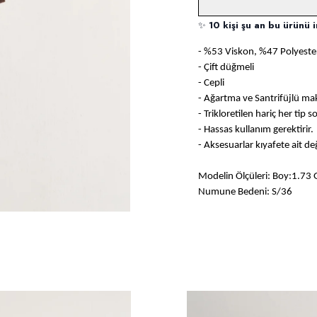
✨
10 kişi şu an bu ürünü i
- %53 Viskon, %47 Polyeste
- Çift düğmeli
- Cepli
- Ağartma ve Santrifüjlü m
- Trikloretilen hariç her tip 
- Hassas kullanım gerektirir.
- Aksesuarlar kıyafete ait değ
Modelin Ölçüleri: Boy:1.73 
Numune Bedeni: S/36