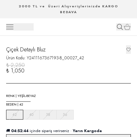
2000 TL ve Üzeri Alışverişlerinizde KARGO
BEDAVA
Çiçek Detaylı Bluz
Ürün Kodu
:
Y2411167367193-B_00027_42
₺ 2,250
₺ 1,050
RENK
|
YEŞİL-BEYAZ
BEDEN
|
42
42
40
38
36
🚚
04:52:44
içinde sipariş verirseniz ·
Yarın Kargoda