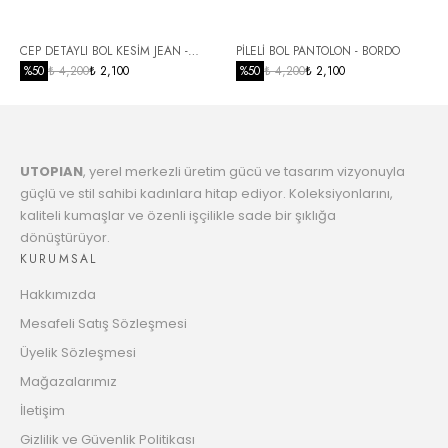
Taksit
6
CEP DETAYLI BOL KESİM JEAN -
PİLELİ BOL PANTOLON - BORDO
1235.15 TL
Taksit
SİYAH
%
50
₺ 4,200
₺ 2,100
%
50
₺ 4,200
₺ 2,100
7
1264.91 TL
Taksit
UTOPIAN
, yerel merkezli üretim gücü ve tasarım vizyonuyla
8
1296.14 TL
güçlü ve stil sahibi kadınlara hitap ediyor. Koleksiyonlarını,
Taksit
kaliteli kumaşlar ve özenli işçilikle sade bir şıklığa
dönüştürüyor.
9
1328.95 TL
KURUMSAL
Taksit
Hakkımızda
10
1354.66 TL
Mesafeli Satış Sözleşmesi
Taksit
Üyelik Sözleşmesi
11
Mağazalarımız
1390.54 TL
Taksit
İletişim
12
Gizlilik ve Güvenlik Politikası