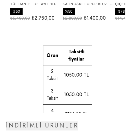
Taksitli
Oran
fiyatlar
2
1050.00 TL
Taksit
3
1050.00 TL
Taksit
4
1186.31 TL
Taksit
İNDİRİMLİ ÜRÜNLER
5
1206.76 TL