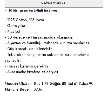
GELINCE HABER VER
✨
10 kişi şu an bu ürünü inceliyor
- %95 Cotton, %5 Lycra
- Geniş yaka
- Kısa kol
- 30 derece ve Hassas modda yıkanabilir.
- Ağartma ve Santrifüjlü makinada kurutma yapılamaz.
- Düşük sıcaklıkta ütülenebilir.
- Trikloretilen hariç her tip solvent ile kuru temizleme
yapılabilir.
- Hassas kullanım gerektirir.
- Aksesuarlar kıyafete ait değildir.
Modelin Ölçüleri: Boy:1.73 Göğüs:88 Bel:61 Kalça:90
Numune Bedeni: S/36