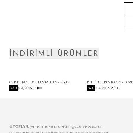
İNDİRİMLİ ÜRÜNLER
CEP DETAYLI BOL KESİM JEAN - SİYAH
PİLELİ BOL PANTOLON - BOR
%
50
₺ 4,200
₺ 2,100
%
50
₺ 4,200
₺ 2,100
UTOPIAN
, yerel merkezli üretim gücü ve tasarım
vizyonuyla güçlü ve stil sahibi kadınlara hitap ediyor.