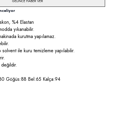
GELINCE HABER VER
nceliyor
skon, %4 Elastan
odda yıkanabilir.
 makinada kurutma yapılamaz.
ilir.
ip solvent ile kuru temizleme yapılabilir.
ir.
 değildir.
.80 Göğüs:88 Bel:65 Kalça:94