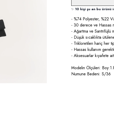
✨
10 kişi şu an bu ürünü i
- %74 Polyester, %22 Vi
- 30 derece ve Hassas m
- Ağartma ve Santrifüjlü
- Düşük sıcaklıkta ütüleneb
- Trikloretilen hariç her t
- Hassas kullanım gerektir
- Aksesuarlar kıyafete ait
Modelin Ölçüleri: Boy:1
Numune Bedeni: S/36