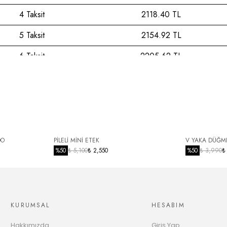
4 Taksit
2118.40 TL
5 Taksit
2154.92 TL
6 Taksit
2205.62 TL
7 Taksit
2258.76 TL
8 Taksit
2314.53 TL
9 Taksit
2373.12 TL
10 Taksit
2419.04 TL
DO
PİLELİ MİNİ ETEK
V YAKA DÜĞME
%
50
₺ 5,100
₺ 2,550
%
50
₺ 3,990
₺
11 Taksit
2483.11 TL
12 Taksit
2533.44 TL
KURUMSAL
HESABIM
Hakkımızda
Giriş Yap