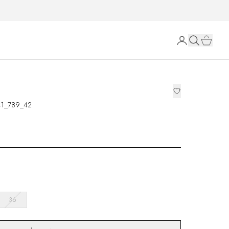
41_789_42
36