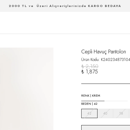
2000 TL ve Üzeri Alışverişlerinizde KARGO BEDAVA
Cepli Havuç Pantolon
Ürün Kodu
:
K24023487310
₺ 2,150
₺ 1,875
RENK
|
KREM
BEDEN
|
42
42
40
38