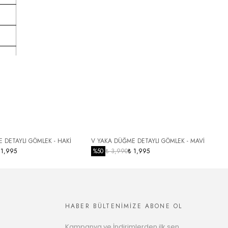
 DETAYLI GÖMLEK - HAKİ
V YAKA DÜĞME DETAYLI GÖMLEK - MAVİ
Y
 1,995
%
50
₺ 3,990
₺ 1,995
HABER BÜLTENİMİZE ABONE OL
Kampanya ve İndirimlerden ilk sen