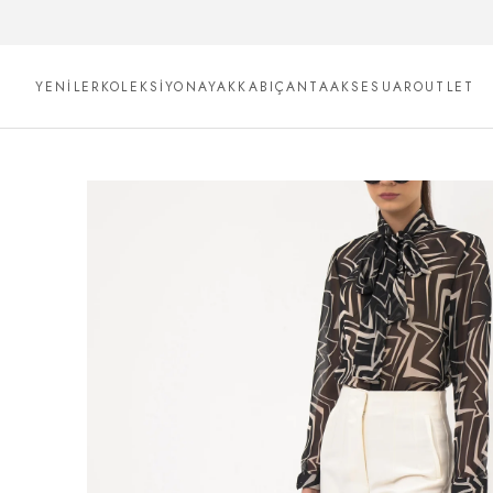
YENİLER
KOLEKSİYON
AYAKKABI
ÇANTA
AKSESUAR
OUTLET