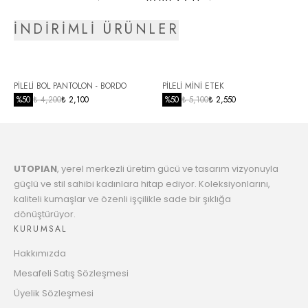
3530.67 TL
Taksit
İNDİRİMLİ ÜRÜNLER
5
3591.54 TL
Taksit
6
PİLELİ BOL PANTOLON - BORDO
PİLELİ MİNİ ETEK
3676.04 TL
Taksit
%
50
₺ 4,200
₺ 2,100
%
50
₺ 5,100
₺ 2,550
7
3764.61 TL
Taksit
UTOPIAN
, yerel merkezli üretim gücü ve tasarım vizyonuyla
8
3857.55 TL
güçlü ve stil sahibi kadınlara hitap ediyor. Koleksiyonlarını,
Taksit
kaliteli kumaşlar ve özenli işçilikle sade bir şıklığa
dönüştürüyor.
9
3955.20 TL
KURUMSAL
Taksit
Hakkımızda
10
4031.74 TL
Mesafeli Satış Sözleşmesi
Taksit
Üyelik Sözleşmesi
11