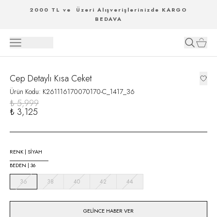
2000 TL ve Üzeri Alışverişlerinizde KARGO
BEDAVA
Cep Detaylı Kısa Ceket
Ürün Kodu
:
K261116170070170-C_1417_36
₺ 5,999
₺ 3,125
RENK
|
SİYAH
BEDEN
|
36
36
38
40
42
44
GELINCE HABER VER