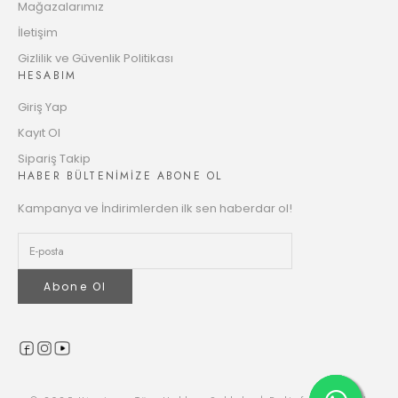
Mağazalarımız
4138.52 TL
Taksit
İletişim
12
Gizlilik ve Güvenlik Politikası
4222.40 TL
HESABIM
Taksit
Giriş Yap
Kayıt Ol
Sipariş Takip
HABER BÜLTENİMİZE ABONE OL
Kampanya ve İndirimlerden ilk sen haberdar ol!
Abone Ol