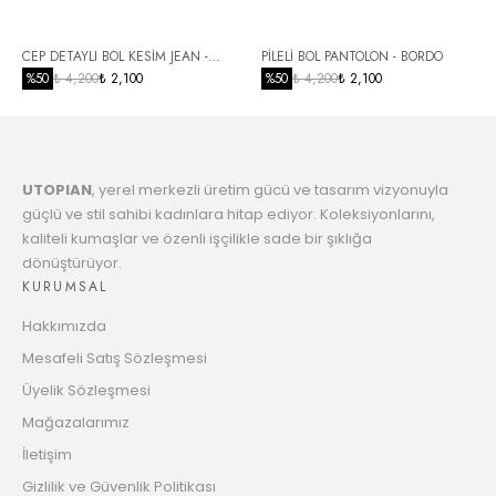
Taksit
6
CEP DETAYLI BOL KESİM JEAN -
PİLELİ BOL PANTOLON - BORDO
2205.62 TL
Taksit
SİYAH
%
50
₺ 4,200
₺ 2,100
%
50
₺ 4,200
₺ 2,100
7
2258.76 TL
Taksit
UTOPIAN
, yerel merkezli üretim gücü ve tasarım vizyonuyla
8
2314.53 TL
güçlü ve stil sahibi kadınlara hitap ediyor. Koleksiyonlarını,
Taksit
kaliteli kumaşlar ve özenli işçilikle sade bir şıklığa
dönüştürüyor.
9
2373.12 TL
KURUMSAL
Taksit
Hakkımızda
10
2419.04 TL
Mesafeli Satış Sözleşmesi
Taksit
Üyelik Sözleşmesi
11
Mağazalarımız
2483.11 TL
Taksit
İletişim
12
Gizlilik ve Güvenlik Politikası