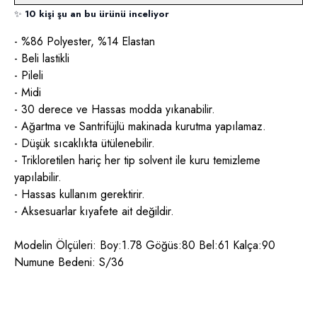
✨
10 kişi şu an bu ürünü inceliyor
- %86 Polyester, %14 Elastan
- Beli lastikli
- Pileli
- Midi
- 30 derece ve Hassas modda yıkanabilir.
- Ağartma ve Santrifüjlü makinada kurutma yapılamaz.
- Düşük sıcaklıkta ütülenebilir.
- Trikloretilen hariç her tip solvent ile kuru temizleme
yapılabilir.
- Hassas kullanım gerektirir.
- Aksesuarlar kıyafete ait değildir.
Modelin Ölçüleri: Boy:1.78 Göğüs:80 Bel:61 Kalça:90
Numune Bedeni: S/36