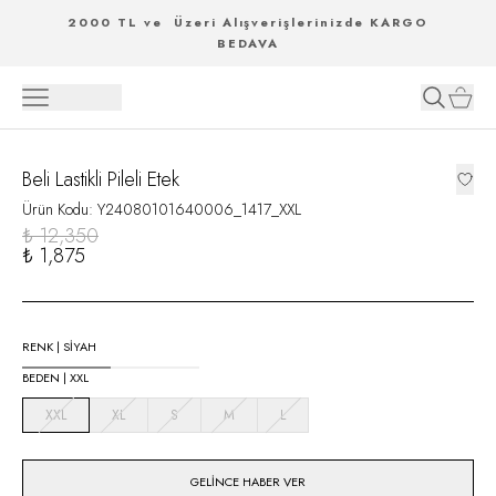
2000 TL ve Üzeri Alışverişlerinizde KARGO
BEDAVA
Beli Lastikli Pileli Etek
Ürün Kodu
:
Y24080101640006_1417_XXL
₺ 12,350
₺ 1,875
RENK
|
SİYAH
BEDEN
|
XXL
XXL
XL
S
M
L
GELINCE HABER VER