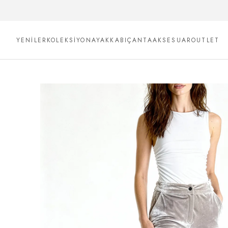
YENİLER
KOLEKSİYON
AYAKKABI
ÇANTA
AKSESUAR
OUTLET