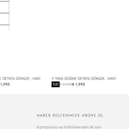
 DETAYLI GÖMLEK - HAKİ
V YAKA DÜĞME DETAYLI GÖMLEK - MAVİ
Y
 1,995
%
50
₺ 3,990
₺ 1,995
HABER BÜLTENİMİZE ABONE OL
Kampanya ve İndirimlerden ilk sen