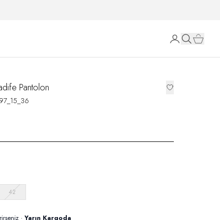
Kadife Pantolon
97_15_36
42
rirseniz ·
Yarın Kargoda