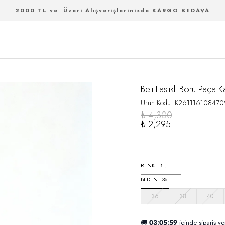
2000 TL ve Üzeri Alışverişlerinizde KARGO BEDAVA
Beli Lastikli Boru Paça 
Ürün Kodu
:
K261116108470
₺ 4,300
₺ 2,295
RENK
|
BEJ
BEDEN
|
36
36
38
40
🚚
03:05:59
içinde sipariş ve