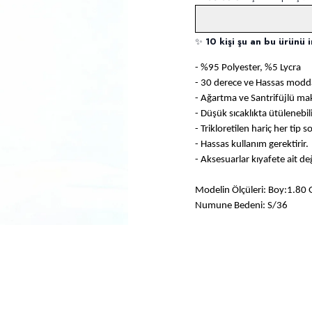
✨
10 kişi şu an bu ürünü i
- %95 Polyester, %5 Lycra
- 30 derece ve Hassas modda
- Ağartma ve Santrifüjlü m
- Düşük sıcaklıkta ütülenebili
- Trikloretilen hariç her tip 
- Hassas kullanım gerektirir.
- Aksesuarlar kıyafete ait değ
Modelin Ölçüleri: Boy:1.80 
Numune Bedeni: S/36