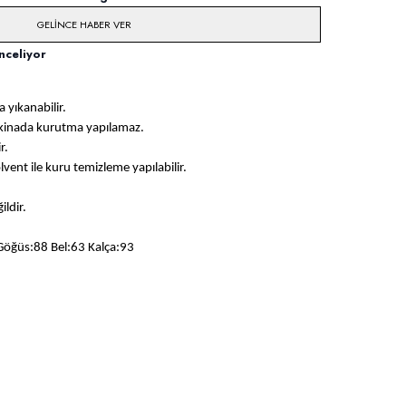
GELINCE HABER VER
nceliyor
 yıkanabilir.
akinada kurutma yapılamaz.
r.
solvent ile kuru temizleme yapılabilir.
ildir.
Göğüs:88 Bel:63 Kalça:93