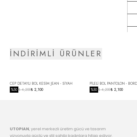
İNDİRİMLİ ÜRÜNLER
CEP DETAYLI BOL KESİM JEAN - SİYAH
PİLELİ BOL PANTOLON - BOR
%
50
₺ 4,200
₺ 2,100
%
50
₺ 4,200
₺ 2,100
UTOPIAN
, yerel merkezli üretim gücü ve tasarım
vizyonuyla güçlü ve stil sahibi kadınlara hitap ediyor.