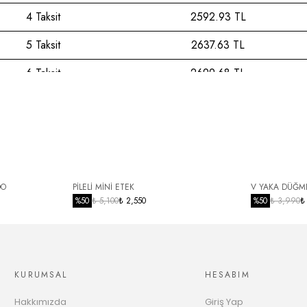
4 Taksit
2592.93 TL
5 Taksit
2637.63 TL
6 Taksit
2699.68 TL
7 Taksit
2764.73 TL
8 Taksit
2832.98 TL
9 Taksit
2904.70 TL
10 Taksit
2960.91 TL
DO
PİLELİ MİNİ ETEK
V YAKA DÜĞME
%
50
₺ 5,100
₺ 2,550
%
50
₺ 3,990
₺
11 Taksit
3039.33 TL
12 Taksit
3100.93 TL
KURUMSAL
HESABIM
Hakkımızda
Giriş Yap