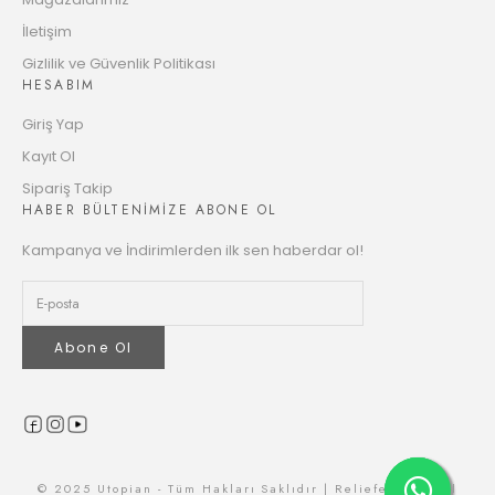
5893.26 TL
Taksit
İletişim
12
Gizlilik ve Güvenlik Politikası
6012.70 TL
HESABIM
Taksit
Giriş Yap
Kayıt Ol
Sipariş Takip
HABER BÜLTENİMİZE ABONE OL
Kampanya ve İndirimlerden ilk sen haberdar ol!
Abone Ol
© 2025 Utopian - Tüm Hakları Saklıdır | Reliefers Digital