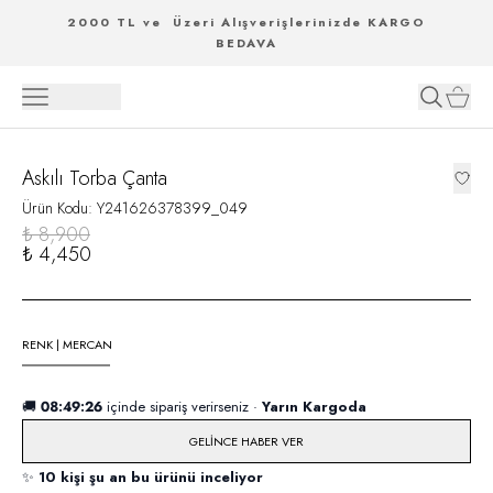
2000 TL ve Üzeri Alışverişlerinizde KARGO
BEDAVA
Askılı Torba Çanta
Ürün Kodu
:
Y241626378399_049
₺ 8,900
₺ 4,450
RENK
|
MERCAN
🚚
08:49:26
içinde sipariş verirseniz ·
Yarın Kargoda
GELINCE HABER VER
✨
10 kişi şu an bu ürünü inceliyor