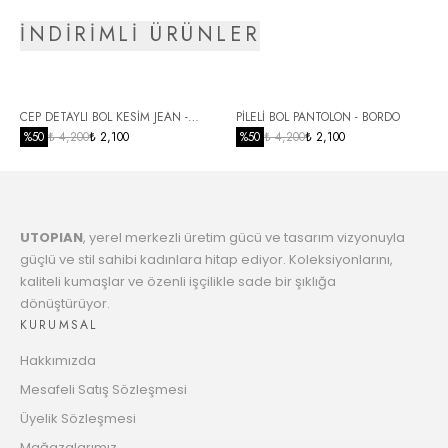
Taksit
İNDİRİMLİ ÜRÜNLER
5
5114.35 TL
Taksit
6
CEP DETAYLI BOL KESİM JEAN -
PİLELİ BOL PANTOLON - BORDO
5234.68 TL
Taksit
SİYAH
%
50
₺ 4,200
₺ 2,100
%
50
₺ 4,200
₺ 2,100
7
5360.80 TL
Taksit
UTOPIAN
, yerel merkezli üretim gücü ve tasarım vizyonuyla
8
5493.15 TL
güçlü ve stil sahibi kadınlara hitap ediyor. Koleksiyonlarını,
Taksit
kaliteli kumaşlar ve özenli işçilikle sade bir şıklığa
dönüştürüyor.
9
5632.20 TL
KURUMSAL
Taksit
Hakkımızda
10
5741.19 TL
Mesafeli Satış Sözleşmesi
Taksit
Üyelik Sözleşmesi
11
Mağazalarımız